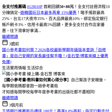
全支付推薦碼
012I616P
首刷回饋
50+88元
！全支付註冊流程10
分鐘搞定~
遊韓國玩日本最多再拿 15%優惠
！喝手搖飲最高
25%、台北17大夜市35%、百大品牌最高10%，綁定指定銀行
帳戶刷卡3%、信用卡最高5%回饋，更多全支付合作店家優
惠，往下滑拿好拿滿...
繼續閱讀
3週前
國小參考書如何買？2026各校最新學期年級版本查詢「自修
書」是自己安親的家長最佳幫手囉！(金石堂/博客來線上優惠
免運)
生活實用情報
生活綜合
【
國小參考書/教科書如何買心得分享
】自己幫孩子安親後，
每學期爸媽都會跑一趟參考書局
才知道每間學校每學年度參考書的出版社都不盡相同!
繼續閱讀
3個月前
王道銀行推薦新戶禮送 188元！再享8.8%高利、指定行動支付