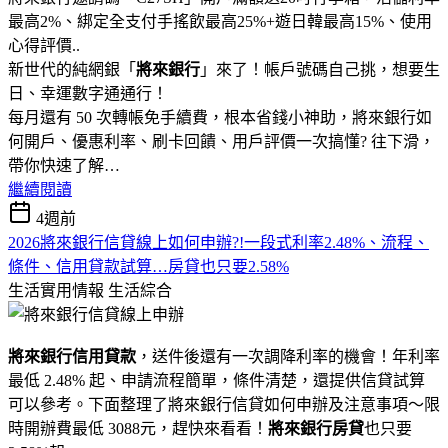
最高2%、綁定全支付手搖飲最高25%+遊日韓最高15%、使用
心得評價..
新世代的純網銀「
將來銀行
」來了！帳戶號碼自己挑，想要生
日、幸運數字通通行！
每月還有 50 次轉帳免手續費，根本省錢小神助，將來銀行如
何開戶、優惠利率、刷卡回饋、用戶評價一次搞懂? 往下滑，
帶你快速了解…
繼續閱讀
4週前
2026將來銀行信貸線上如何申辦?!一段式利率2.48%、流程、
條件、信用貸款試算…房貸也只要2.58%
生活實用情報
生活綜合
將來銀行信用貸款
，送件後還有一次調降利率的機會！年利率
最低 2.48% 起、申請流程簡單，條件清楚，還提供信貸試算
可以參考。下面整理了將來銀行信貸如何申辦及注意事項～限
時開辦費最低 3088元，趕快來看看！
將來銀行房貸
也只要