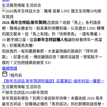
生活實用情報
生活綜合
2026 馬年吉祥話(新年賀詞)
怎麼說？收錄「馬上」系列諧音
梗、職場必勝金句、給長輩的得體祝福，以及適合 LINE 轉傳
的圖文範本。從「馬上有錢」到「快樂黑馬」，還有專屬 1-
10 數字順口溜，這篇
新年吉祥話懶人包
讓你新春拜年一馬當
先，好運萬馬奔騰!
但說真的，每到農曆春節，大家最頭痛的莫過於「拜年詞
窮」，莊董也是， 傳送罐頭訊息？顯得沒誠意，想寫點不一
樣的？又怕用錯典故被笑 XD
繼續閱讀
7個月前
【新年吉詳話,新年賀詞祝福語】莊董筆記~過年好話一籮筐^^
生活實用情報
生活綜合
新年賀語有哪些？別再只會說新年快樂！本篇收錄 2026 馬年
最夯吉祥話，從職場必備的「馬到成功」到社群爆款諧音梗。