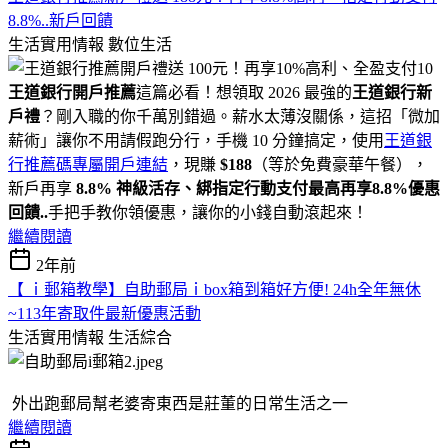
8.8%..新戶回饋
生活實用情報
數位生活
王道銀行開戶推薦
這篇必看！想領取 2026 最強的
王道銀行新
戶禮
？剛入職的你千萬別錯過。薪水太薄沒關係，這招「微加
薪術」讓你不用請假跑分行，手機 10 分鐘搞定，使用
王道銀
行推薦碼專屬開戶連結
，現賺
$188
（等於免費豪華午餐），
新戶再享
8.8% 神級活存、綁指定行動支付最高再享8.8%優惠
回饋..
手把手教你領優惠，讓你的小錢自動滾起來！
繼續閱讀
2年前
【 ｉ郵箱教學】自助郵局ｉbox箱到箱好方便! 24h全年無休
~113年寄取件最新優惠活動
生活實用情報
生活綜合
外出跑郵局幫老婆寄東西是莊董的日常生活之一
繼續閱讀