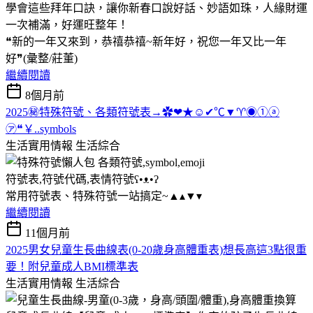
學會這些拜年口訣，讓你新春口說好話、妙語如珠，人緣財運
一次補滿，好運旺整年！
❝新的一年又來到，恭禧恭禧~新年好，祝您一年又比一年
好❞(彙整/莊董)
繼續閱讀
8個月前
2025㊙特殊符號、各類符號表→✿❤★☺✔℃▼♈◉①ⓐ
㋐❝￥..symbols
生活實用情報
生活綜合
符號表,符號代碼,表情符號ʕ•ᴥ•ʔ
常用符號表、特殊符號一站搞定~▲▴▼▾
繼續閱讀
11個月前
2025男女兒童生長曲線表(0-20歲身高體重表)想長高這3點很重
要！附兒童成人BMI標準表
生活實用情報
生活綜合