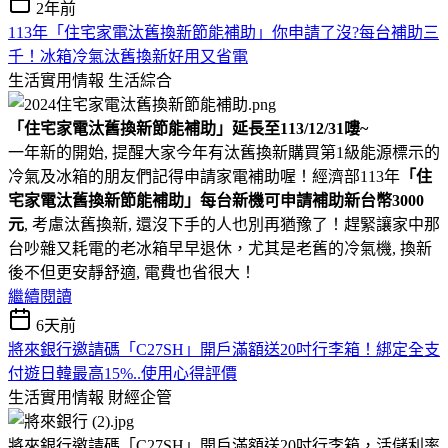
2年前
113年「住宅家電汰舊換新節能補助」你申請了沒?每台補助三
千！冰箱冷氣汰舊換新好用又省電
生活實用情報
生活綜合
「住宅家電汰舊換新節能補助」延長至113/12/31嘍~
一年新的開始, 提醒大家今年有汰舊換新購買第1級能源標示的
冷氣及冰箱的朋友們記得申請家電補助喔！經濟部113年
「住
宅家電汰舊換新節能補助」每台新機可申請補助新台幣3000
元
, 考慮汰舊換新, 還沒下手的人也別再猶豫了！趕緊讓家中那
台吵雜又耗電的老冰箱早早退休，尤其是老舊的冷氣機, 換新
後不但更安靜舒適, 電費也省很大！
繼續閱讀
6天前
將來銀行邀請碼「C27SH」開戶滿額送20吋行李箱！綁定全支
付遊日韓最高15%..使用心得評價
生活實用情報
財經企管
將來銀行邀請碼「C27SH」開戶滿額送20吋行李箱，活儲利率