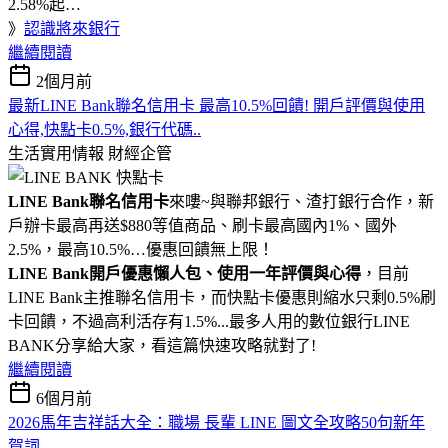
2.58%起…
》
認識將來銀行
繼續閱讀
2個月前
最新LINE Bank聯名信用卡 最高10.5%回饋! 開戶評價與使用
心得,快點卡0.5%,銀行代碼..
生活實用情報
財經企管
LINE Bank聯名信用卡
來嘍~與聯邦銀行、渣打銀行合作，新
戶辦卡最高再送$880等值商品、刷卡最高國內1%、國外
2.5%，最高10.5%…優惠回饋無上限！
LINE Bank開戶優惠懶人包、使用一年評價與心得
，目前
LINE Bank主推聯名信用卡，而快點卡優惠則縮水只剩0.5%刷
卡回饋，不過高利活存有1.5%...最多人用的數位銀行LINE
BANK分享給大家，看這篇快速攻略就對了!
繼續閱讀
6個月前
2026馬年吉祥話大全：職場 長輩 LINE 圖文全攻略50句新年
賀詞