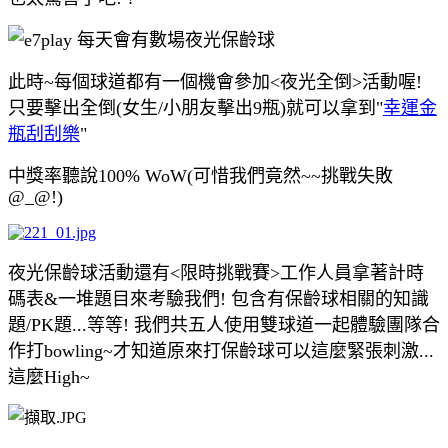
此時~每個球道都有一個機會參加<夜光全倒>活動喔!
只要擊出全倒(女生/小朋友擊出9瓶)就可以拿到"
幸運金
瓶刮刮樂
"
中獎率聽說100% WoW(可惜我們竟然~~挑戰失敗
@_@!)
夜光保齡球活動還有<限時挑戰賽>工作人員拿著計時
碼表&一堆題目來考驗我們! 包含有保齡球相關的知識
題/PK題...等等! 我們共五人使用雙球道一起體驗團隊合
作打bowling~才知道原來打保齡球可以這麼緊張刺激...
這麼High~