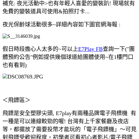
補充: 夜光活動中>也有年輕人喜愛的變裝趴! 現場就有
免費的變裝道具可使用&拍照打卡...
夜光保齡球活動很多~詳細內容如下圖官網海報 :
假日時段擔心人太多的~可以上
E7Play FB
查詢一下("團
體預約公告"例如提供幾個球道給團體使用~在1樓門口
也有看到)
＜飛鏢區＞
飛鏢是安全塑膠尖頭, E7play有兩種品牌電子飛標機 有
一種是可以連線較勁的喔! 台灣有上千家餐廳及夜店
等，都擺放了需要投幣才能玩的「電子飛鏢機」～可見
射飛鏢受歡迎程度，初學者可看初心者影片/電子飛鏢