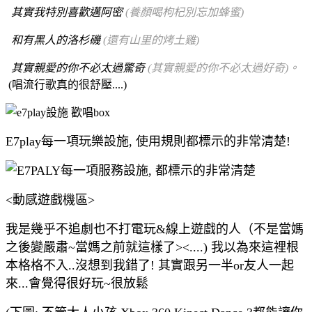
其實我特別喜歡邁阿密
(養顏喝枸杞別忘加蜂蜜)
和有黑人的洛杉磯
(還有山里的烤土雞)
其實親愛的你不必太過驚奇
(其實親愛的你不必太過好奇)。
(唱流行歌真的很舒壓....)
E7play每一項玩樂設施, 使用規則都標示的非常清楚!
<動感遊戲機區>
我是幾乎不追劇也不打電玩&線上遊戲的人（不是當媽
之後變嚴肅~當媽之前就這樣了><....) 我以為來這裡根
本格格不入..沒想到我錯了! 其實跟另一半or友人一起
來...會覺得很好玩~很放鬆