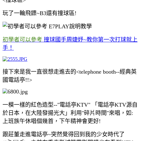
玩了一輪飛鏢~B3還有撞球區!
初學者可以參考
撞球國手周婕妤~教你第一次打球就上
手！
接下來是我一直很想走進去的<telephone booth--經典英
國電話亭!!>
一模一樣的紅色造型--"電話亭KTV" 「電話亭KTV源自
於日本，在大陸發揚光大」利用"碎片時間"來唱，如:
上班族午休唱個幾首，下午精神會更好!
跟莊董走進電話亭~突然覺得回到我的少女時代了