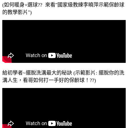
(如何暖身+選球?? 來看"國家級教練李曉萍示範保齡球
的教學影片")
給初學者~擺脫洗溝最大的秘訣 (示範影片: 擺脫你的洗
溝人生，看哥如何打一手好的保齡球！??)