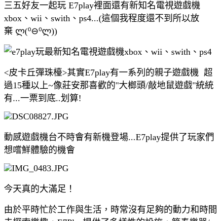
三五好友一起玩 E7play裡面還有新知名電視遊戲機
xbox、wii、swith、ps4...(這個我程度還不到所以放
棄 ლ(⁰⊖⁰ლ))
<皮卡丘彈珠檯>其實E7play有一系列的親子遊戲機 超
過15種以上~像莊安那喜歡的"大榔頭/敲地鼠遊戲"統統
有...一票到底..划算!
動感遊戲機台不時會有新機登場...E7play提供了玩家們
想嚐鮮體驗的機會
今天真的大滿足！
由於平時忙於工作與生活，時常沒有足夠的動力和時間