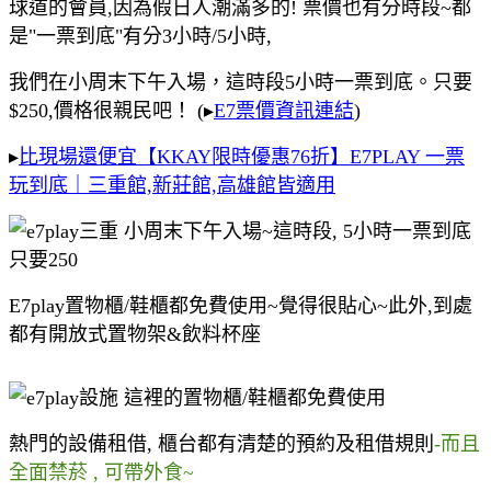
球道的會員,因為假日人潮滿多的! 票價也有分時段~都
是"一票到底"有分3小時/5小時,
我們在小周末下午入場，這時段5小時一票到底。只要
$250,價格很親民吧！ (▸
E7票價資訊連結
)
▸
比現場還便宜【KKAY限時優惠76折】E7PLAY 一票
玩到底｜三重館,新莊館,高雄館皆適用
E7play置物櫃/鞋櫃都免費使用~覺得很貼心~此外,到處
都有開放式置物架&飲料杯座
熱門的設備租借, 櫃台都有清楚的預約及租借規則
-而且
全面禁菸 , 可帶外食~