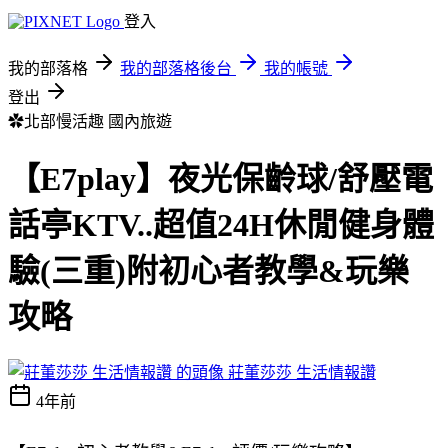
登入
我的部落格
我的部落格後台
我的帳號
登出
✿北部慢活趣
國內旅遊
【E7play】夜光保齡球/舒壓電
話亭KTV..超值24H休閒健身體
驗(三重)附初心者教學&玩樂
攻略
莊董莎莎 生活情報讚
4年前