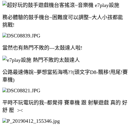
務必體驗的鼓手機台~困難度可以調整~大人小孩都能
挑戰!
當然也有熱門不敗的---太鼓達人啦!
公路最速傳說~夢想當拓海嗎??(頭文字D8-飄移!甩尾!賽
車機)
平時不玩電玩的我~都覺得 賽車機 跟 射擊遊戲 真的 好
舒 壓 ><