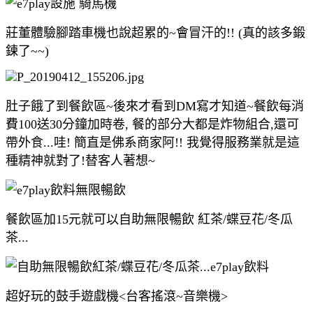
莊董體驗腳踏車機也說超累的~會冒汗的!! (真的該多鍛
鍊了~~)
肚子餓了到餐飲區~後來才看到DM寫才知道~餐飲每消
費100送30分鐘加時卷, 餐的部分大都是炸物組合,還可
帶外食...哇! 簡直是佛系商家阿!! 我覺得服務業就是這
種精神就對了!替客人著想~
餐飲區加15元就可以自助無限暢飲 紅茶/蝶豆花/冬瓜
茶...
超好玩的鼓手遊戲機<台客搖滾~音樂機>