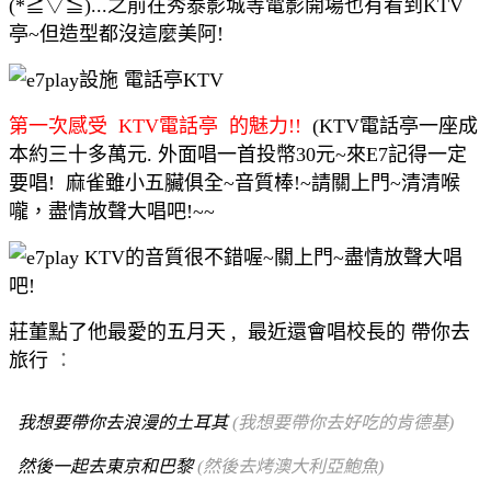
(*≧▽≦)...之前在秀泰影城等電影開場也有看到KTV
亭~但造型都沒這麼美阿!
第一次感受 KTV電話亭 的魅力!!
(KTV電話亭一座成
本約三十多萬元. 外面唱一首投幣30元~來E7記得一定
要唱! 麻雀雖小五臟俱全~音質棒!~請關上門~清清喉
嚨，盡情放聲大唱吧!~~
莊董點了他最愛的五月天 , 最近還會唱校長的 帶你去
旅行
：
我想要帶你去浪漫的土耳其
(我想要帶你去好吃的肯德基)
然後一起去東京和巴黎
(然後去烤澳大利亞鮑魚)