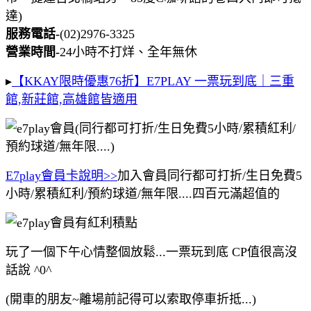
達)
服務電話-
(02)2976-3325
營業時間-
24小時不打烊、全年無休
▸
【KKAY限時優惠76折】E7PLAY 一票玩到底｜三重
館,新莊館,高雄館皆適用
E7play會員卡說明>>
加入會員同行都可打折/生日免費5
小時/累積紅利/預約球道/無年限....四百元滿超值的
玩了一個下午心情整個放鬆...一票玩到底 CP值很高沒
話說 ^0^
(開車的朋友~離場前記得可以索取停車折抵...)