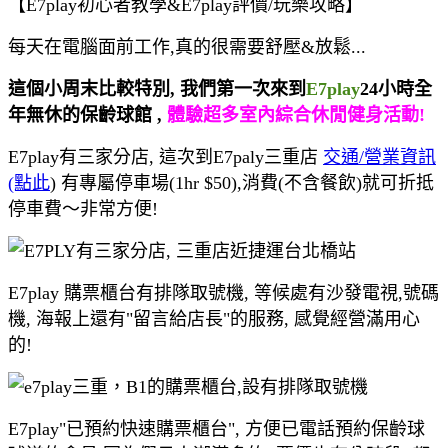
【E7play初心者教學&E7play評價/玩樂攻略】
每天在電腦面前工作,真的很需要舒壓&放鬆...
這個小周末比較特別, 我們第一次來到
E7play
24小時全
年無休的保齡球館 ,
體驗超多室內綜合休閒健身活動!
E7play有三家分店, 這次到E7paly三重店
交通/營業資訊
(點此
) 有專屬停車場(1hr $50),消費(不含餐飲)就可折抵
停車費～非常方便!
E7play 購票櫃台有排隊取號機, 等候處有沙發電視,號碼
機, 海報上還有"留言給店長"的服務, 感覺經營滿用心
的!
E7play"已預約快速購票櫃台", 方便已電話預約保齡球