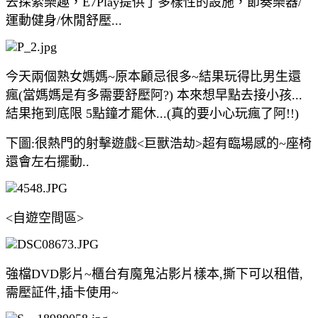
去探索樂趣，E7Play提供了多樣性的設施，節奏樂器/
運動健身/休閒舒壓...
今天兩個熟女媽媽~原本顧忌很多~結果玩得比男生還
瘋(當媽媽是有多需要舒壓阿?) 本來想早點去接小孩...
結果拖到底限 5點鐘才罷休...(真的要小心玩瘋了阿!!)
下圖:很熱門的射擊遊戲<巨獸浩劫>超有臨場感的~座椅
還會左右擺動..
<自遊空間區>
強檔DVD影片~櫃台有魔鬼沾影片樣本,撕下可以租借,
需壓証件,插卡使用~