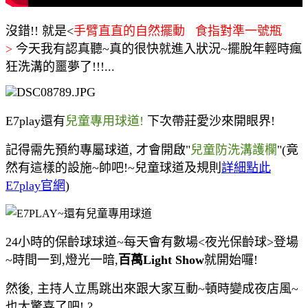
沒錯!! 就是<
手臂直直的自然擺動 食指對準一號瓶
>
今天我有認真聽~真的很快就進入狀況~擺脫年輕時瘋
狂洗溝的噩夢了!!!...
E7play還有
兒童專用球道!
下次帶莊愛沙來開眼界!
記得需先預約專屬球道, 才會開啟"
兒童防洗溝護欄
"(竟
然有這樣的設施~帥吧!~兒童球道及規則
詳細點此
E7play官網
)
24小時的保齡球球道~每天會有數場<夜光保齡球>登場
~時間一到,燈光一暗,
百萬Light Show
就開始囉!
然後, 主持人立馬跳出來跟大家互動~頓時變成夜店風~
也太驚喜了吧! ?