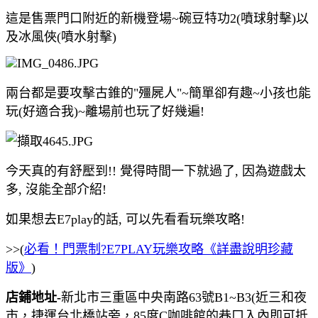
這是售票門口附近的新機登場~碗豆特功2(噴球射擊)以
及冰風俠(噴水射擊)
兩台都是要攻擊古錐的"殭屍人"~簡單卻有趣~小孩也能
玩(好適合我)~離場前也玩了好幾遍!
今天真的有舒壓到!! 覺得時間一下就過了, 因為遊戲太
多, 沒能全部介紹!
如果想去E7play的話, 可以先看看玩樂攻略!
>>(
必看！門票制?E7PLAY玩樂攻略《詳盡說明珍藏
版》
)
店鋪地址-
新北市三重區中央南路63號B1~B3(近三和夜
市，捷運台北橋站旁，85度C咖啡館的巷口入內即可抵