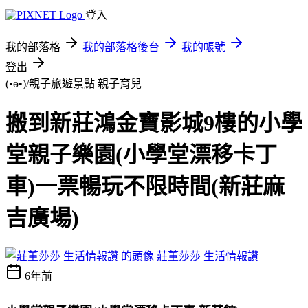
登入
我的部落格
我的部落格後台
我的帳號
登出
(•ө•)/親子旅遊景點
親子育兒
搬到新莊鴻金寶影城9樓的小學
堂親子樂園(小學堂漂移卡丁
車)一票暢玩不限時間(新莊麻
吉廣場)
莊董莎莎 生活情報讚
6年前