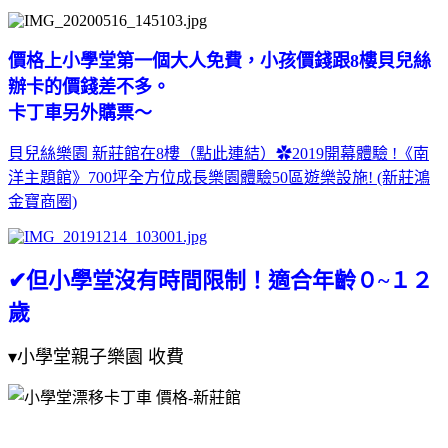
價格上小學堂第一個大人免費，小孩價錢跟8樓貝兒絲
辦卡的價錢差不多。
卡丁車另外購票～
貝兒絲樂園 新莊館在8樓（點此連結）✿2019開幕體驗 !《南
洋主題館》700坪全方位成長樂園體驗50區遊樂設施! (新莊鴻
金寶商圈)
✔但小學堂沒有時間限制！適合年齡０~１２
歲
▾小學堂親子樂園 收費