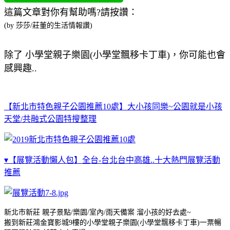
這篇文章對你有幫助嗎?請按讚：
(by 莎莎/莊董的生活情報讚)
除了 小學堂親子樂園(小學堂飄移卡丁車)，你可能也會
感興趣..
【新北市特色親子公園推薦10處】大小孩同樂~公園就是小孩
天堂/共融式公園特搜整理
▾【展覽活動懶人包】全台-台北台中高雄..十大熱門展覽活動
推薦
新北市新莊 親子景點/樂園/室內/雨天備案 溜小孩的好去處~
搬到新莊鴻金寶影城9樓的小學堂親子樂園(小學堂飄移卡丁車)一票暢