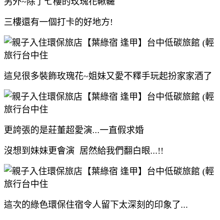
另外~除了七樓的玫瑰花鞦韆
三樓還有一個打卡的好地方!
這兒很多裝飾玫瑰花~姐妹又愛不釋手玩起扮家家酒了
更誇張的是莊董超愛演...一直假求婚
沒想到妹妹更會演 居然給我們翻白眼...!!
這次的綠色環保住宿令人留下太深刻的印象了...