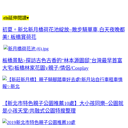
εїз
延伸閱讀▾
初夏。新北新月橋荷花池綻放~散步騎單車,白天夜晚都
美! 板橋賞荷花
板橋景點>探訪古色古香的"林本源園邸"台灣最早首富
大宅(板橋林家花園)/親子/情侶/Cosplay
【新北市特色親子公園推薦10處】大小孩同樂~公園就
是小孩天堂/共融式公園特搜整理