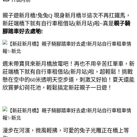
親子遊新月橋!兔兔Q 現身新月橋🐰這次不再扛鐵馬，
新莊端橋下就有自行車租借站(新月站)啦~真是
親子騎
腳踏車好去處喲!
週末帶寶貝來新月橋放電吧！再也不用辛苦扛單車，新
莊端橋下就有自行車租借站(新月站)啦，超輕鬆！挑戰
懸在空中的60米透明天空步道，刺激又好拍！夏天還能
欣賞夢幻荷花池，輕鬆搞定新莊親子一日遊！
漫步在河濱，微風輕拂，可愛的兔子光雕正在橋上等