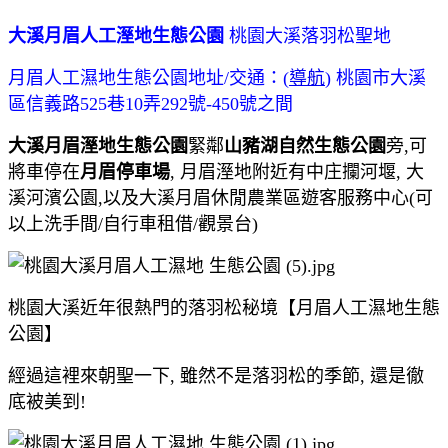
大溪月眉人工溼地生態公園
桃園大溪落羽松聖地
月眉人工濕地生態公園地址/交通：(
導航
) 桃園市大溪
區信義路525巷10弄292號-450號之間
大溪月眉溼地生態公園
緊鄰
山豬湖自然生態公園
旁,可
將車停在
月眉停車場
, 月眉溼地附近有中庄攔河堰, 大
溪河濱公園,以及
大溪月眉休閒農業區遊客服務中心(可
以上洗手間/自行車租借/觀景台)
桃園大溪近年很熱門的落羽松秘境【月眉人工濕地生態
公園】
經過這裡來朝聖一下, 雖然不是落羽松的季節, 還是徹
底被美到!