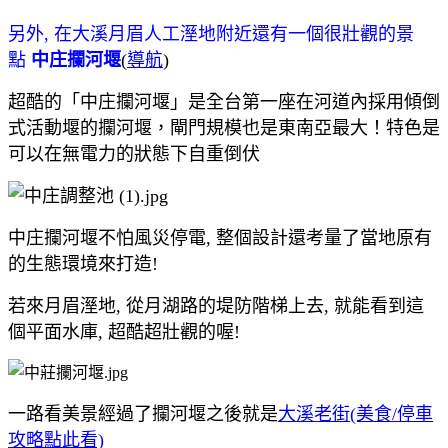
另外, 在大溪月眉人工溼地附近
還有一個很壯觀的景
點
中庄攔河堰
(
導航
)
超酷的「中庄攔河堰」是全台第一座在河道內採用傾倒
式活動堰的攔河堰，閘門規模也是東南亞最大！特色是
可以在無電力的狀態下自重倒伏
中庄攔河堰不怕風災停電, 整個設計還考量了當地原有
的生態環境來打造!
若來月眉溼地, 從月湖路的堤防階梯上去, 就能看到這
個平面水庫, 超酷超壯觀的喔!
一路看美景經過了攔河堰之後就是
大溪老街(美食/停車
攻略點此看)