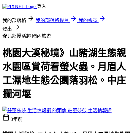
登入
我的部落格
我的部落格後台
我的帳號
登出
✿北部慢活趣
國內旅遊
桃園大溪秘境》山豬湖生態親
水園區賞荷看螢火蟲。月眉人
工濕地生態公園落羽松。中庄
攔河堰
莊董莎莎 生活情報讚
3年前