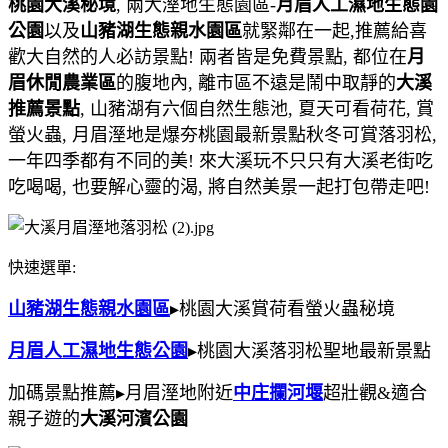
桃園大溪秘境
, 兩大溼地生態園區-
月眉人工濕地生態園
公園
以及
山豬湖生態親水園區
就緊鄰在一起,推薦給喜
歡大自然的人必訪景點! 兩者皆是免費景點, 都位在
月
眉休閒農業區
的腹地內, 離市區不遠是鬧中取靜的
大溪
推薦景點
, 山豬湖有六個自然生態池, 夏天可看荷花, 賞
螢火蟲, 月眉溼地是爆夯桃園最新景點秋冬可賞落羽松,
一年四季都有不同的美! 來大溪玩不只只有大溪老街吃
吃喝喝, 也要解心靈的渴, 將自然美景一起打包帶走吧!
快速選單:
山豬湖生態親水園區
▸桃園大溪賞荷看螢火蟲秘境
月眉人工濕地生態公園
▸桃園大溪落羽松聖地最新景點
加碼景點推薦▸月眉溼地附近
中庄攔河堰
超壯觀&適合
親子遊的
大溪河濱公園