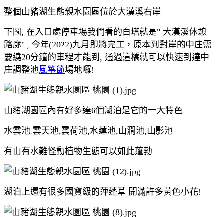
整個山豬湖生態親水園區位於大漢溪右岸
下圖, 在入口處停車場我們看的白塔就是" 大漢溪休憩
路廊"
, 今年(2022)九月即將完工，原本到對岸的中庄需
要繞20分鐘的車程才能到, 通過這橋就可以快速到達中
庄調整池
風箏節
場地囉!
山豬湖園區內有好多達6個湖泊是它的一大特色
水雲池,雲天池,雲荷池,水蓮池,山澗池,山影池
有山有水難怪動植物生態可以如此蓬勃
湖泊上還有很多國寶級的萍蓬草 開滿許多黃色小花!