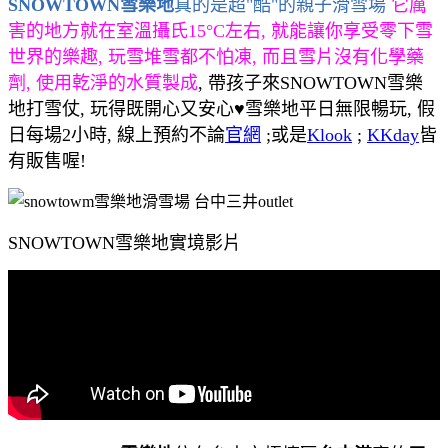
SNOWTOWN雪樂地
真的是超"酷"的親子滑雪場
它厲
害的地方就在室溫攝氏15°C左右, 就能讓你享受零下雪
世界的樂趣, 玩雪堆雪都不怕凍, 而且雪片沒有化學藥
劑, 使用乾淨的水質製成
, 帶孩子來SNOWTOWN雪樂
地打雪仗, 玩得既開心又安心♥雪樂地平日無限暢玩, 假
日每場2小時, 線上預約不論
官網
;或是
Klook
;
KKday
皆
有販售喔!
SNOWTOWN雪樂地實境影片