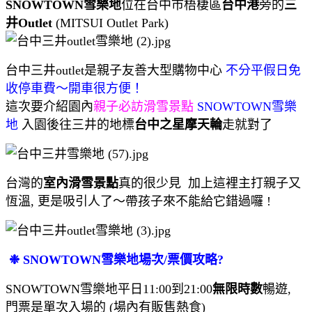
SNOWTOWN雪樂地
位在台中市梧棲區
台中港
旁的
三
井Outlet
(MITSUI Outlet Park)
台中三井outlet是親子友善大型購物中心
不分平假日免
收停車費～開車很方便！
這次要介紹園內
親子必訪滑雪景點
SNOWTOWN雪樂
地
入園後往三井的地標
台中之星摩天輪
走就對了
台灣的
室內滑雪景點
真的很少見 加上這裡主打親子又
恆溫, 更是吸引人了～帶孩子來不能給它錯過囉 !
❉ SNOWTOWN雪樂地場次/票價攻略?
SNOWTOWN雪樂地平日11:00到21:00
無限時數
暢遊,
門票是單次入場的 (場內有販售熱食)