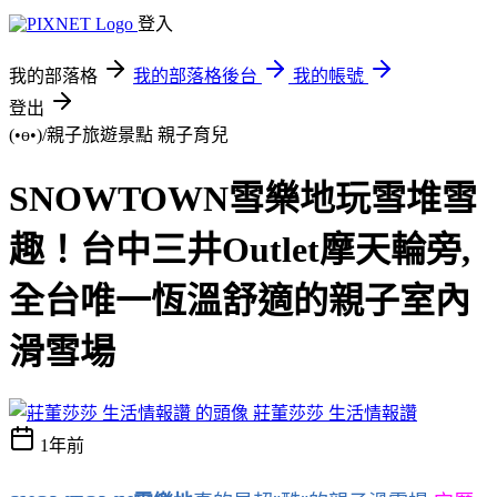
登入
我的部落格
我的部落格後台
我的帳號
登出
(•ө•)/親子旅遊景點
親子育兒
SNOWTOWN雪樂地玩雪堆雪
趣！台中三井Outlet摩天輪旁,
全台唯一恆溫舒適的親子室內
滑雪場
莊董莎莎 生活情報讚
1年前