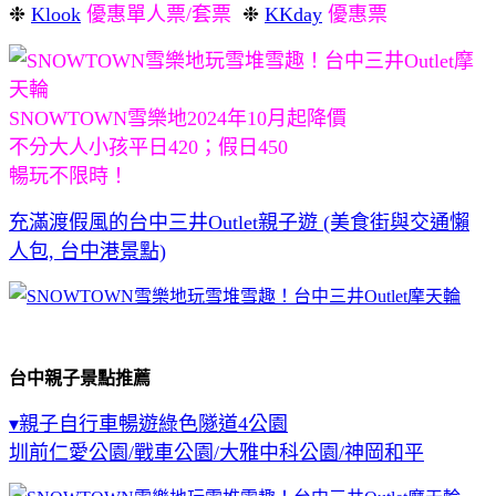
❉
Klook
優惠單人票/套票
❉
KKday
優惠票
SNOWTOWN雪樂地2024年10月起降價
不分大人小孩平日420；假日450
暢玩不限時！
充滿渡假風的台中三井Outlet親子遊 (美食街與交通懶
人包, 台中港景點)
台中親子景點推薦
▾親子自行車暢遊綠色隧道4公園
圳前仁愛公園/戰車公園/大雅中科公園/神岡和平