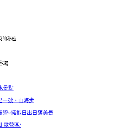
浴場
水景點
露營~擁抱日出日落美景