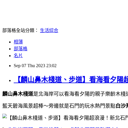
部落格全站分類：
生活綜合
相簿
部落格
名片
Sep
07
Thu
2023
23:02
【麟山鼻木棧道、步道】看海看夕陽
麟山鼻木棧道
是北海岸可以看海看夕陽的親子樂齡木棧
藍天碧海風景超棒～旁邊就是石門的玩水熱門景點
白沙