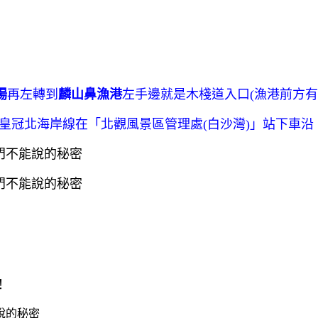
場
再左轉
到
麟山鼻漁港
左手邊就是木棧道入口(漁港前方有
行-皇冠北海岸線在「北觀風景區管理處(白沙灣)」站下車
！