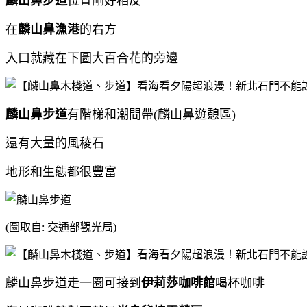
麟山鼻步道
位置剛好相反
在
麟山鼻漁港
的右方
入口就藏在下圖大百合花的旁邊
麟山鼻步道
有階梯和潮間帶(麟山鼻遊憩區)
還有大量的風稜石
地形和生態都很豐富
(圖取自: 交通部觀光局)
麟山鼻步道走一圈可接到
伊莉莎咖啡館
喝杯咖啡