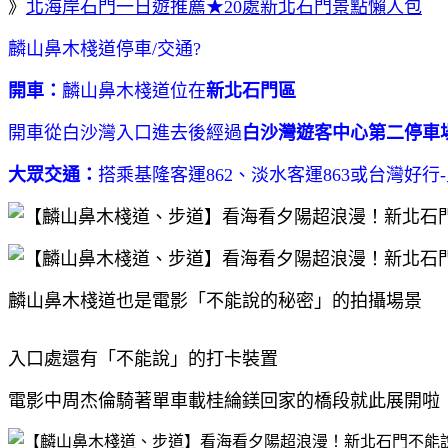
》
北海岸石門一日遊推薦★20處新北石門景點懶人包
麟山鼻
木棧道
停車/交通?
開車：
麟山鼻木棧道位在
新北石門區
開車從白沙灣入口進去後經過
白沙灣遊客中心第二停車
大眾交通：
搭乘基隆客運862、淡水客運863或台灣好
麟山鼻木棧道也是電影「不能說的秘密」的拍攝場景
入口處還有「不能說」的打卡裝置
電影中周杰倫騎著單車載桂綸鎂回家的橋段就此展開啦