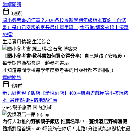
繼續閱讀
3週前
國小參考書如何買？2026各校最新學期年級版本查詢「自修
書」是自己安親的家長最佳幫手囉！(金石堂/博客來線上優惠
免運)
生活實用情報
生活綜合
【
國小參考書/教科書如何買心得分享
】自己幫孩子安親後，
每學期爸媽都會跑一趟參考書局
才知道每間學校每學年度參考書的出版社都不盡相同!
繼續閱讀
4週前
新北野柳親子飯店【薆悅酒店】400坪航海遊戲屋讓小孩玩夠
本! 最佳野柳住宿地點推薦
(•ө•)/親子旅宿
國內旅遊
內行人激推的
野柳親子飯店 推薦名單
中，
薆悅酒店野柳渡假
館
絕對是首選。400坪設施任你玩！走路1分鐘就能無縫接軌最