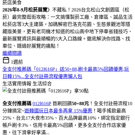
​​​​​2026年8-9月松菸展覽
》不藏私！2026台北松山文創園區（松
菸）最完整逛街攻略：一文搞懂製菸工廠、倉庫區、誠品生活
松菸店等3大主建築，加碼解密巴洛克花園、生態景觀池等隱
藏版美景，更有老司機才知道的松山高中地下停車省錢技巧、
最新展覽資訊與最順暢的5大入口路線。徹底解決你找路、找
車位、錯過好展覽的痛點！
繼續閱讀
1週前
全支付推薦碼「012I616P」送50+88,刷卡最高5%回饋優惠,玩
日韓15%...全支付註冊流程優惠懶人包
生活實用情報
生活綜合
全支付推薦碼
012I616P
首刷回饋
50+88元
！全支付註冊流程10
分鐘搞定~
遊韓國玩日本最多再拿 15%優惠
！喝手搖飲最高
25%、台北17大夜市35%、百大品牌最高10%，綁定指定銀行
帳戶刷卡3%、信用卡最高5%回饋，更多全支付合作店家優
惠，往下滑拿好拿滿...