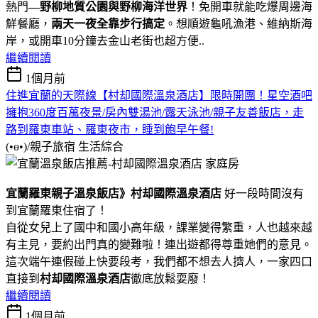
熱門
—野柳地質公園與野柳海洋世界
！免開車就能吃爆周邊海
鮮餐廳，
兩天一夜全靠步行搞定
。想順遊龜吼漁港、維納斯海
岸，或開車10分鐘去金山老街也超方便..
繼續閱讀
1個月前
住進宜蘭的天際線【村却國際溫泉酒店】限時開團！星空酒吧
擁抱360度百萬夜景/房內雙湯池/露天泳池/親子友善飯店，走
路到羅東車站、羅東夜市，睡到飽早午餐!
(•ө•)/親子旅宿
生活綜合
宜蘭羅東親子溫泉飯店》村却國際溫泉酒店
好一段時間沒有
到宜蘭羅東住宿了！
自從女兒上了國中和國小高年級，課業變得繁重，人也越來越
有主見，要約出門真的變難啦！連出遊都得尊重她們的意見。
這次端午連假碰上快要段考，我們都不想去人擠人，一家四口
直接到
村却國際溫泉酒店
徹底放鬆耍廢！
繼續閱讀
1個月前