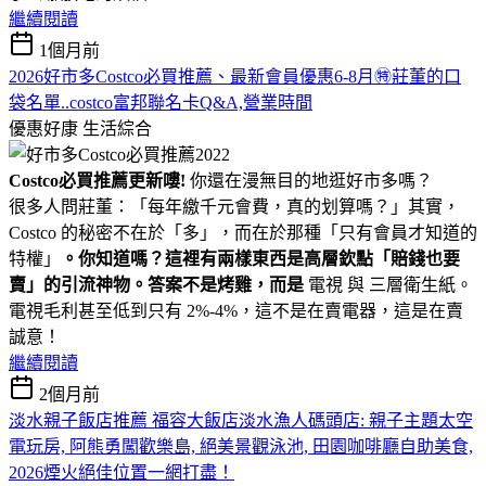
繼續閱讀
1個月前
2026好市多Costco必買推薦、最新會員優惠6-8月㊕莊董的口
袋名單..costco富邦聯名卡Q&A,營業時間
優惠好康
生活綜合
Costco必買推薦更新嘍!
你還在漫無目的地逛好市多嗎？
很多人問莊董：「每年繳千元會費，真的划算嗎？」其實，
Costco 的秘密不在於「多」，而在於那種「只有會員才知道的
特權」
。你知道嗎？這裡有兩樣東西是高層欽點「賠錢也要
賣」的引流神物。答案不是烤雞，而是
電視 與 三層衛生紙。
電視毛利甚至低到只有 2%-4%，這不是在賣電器，這是在賣
誠意！
繼續閱讀
2個月前
淡水親子飯店推薦 福容大飯店淡水漁人碼頭店: 親子主題太空
電玩房, 阿熊勇闖歡樂島, 絕美景觀泳池, 田園咖啡廳自助美食,
2026煙火絕佳位置一網打盡！