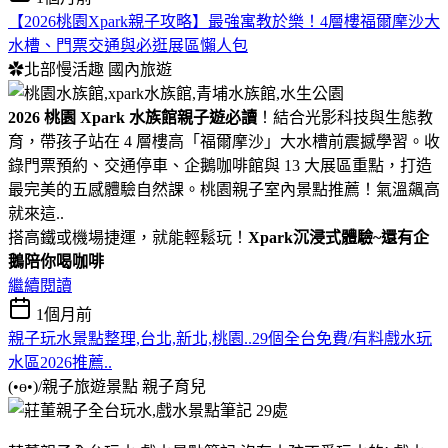
【2026桃園Xpark親子攻略】最強寓教於樂！4層樓福爾摩沙大
水槽、門票交通與必逛展區懶人包
✿北部慢活趣
國內旅遊
2026 桃園 Xpark 水族館親子遊必讀
！結合光影科技與生態教
育，帶孩子站在 4 層樓高「福爾摩沙」大水槽前震撼學習。收
錄門票預約、交通停車、企鵝咖啡館與 13 大展區重點，打造
最完美的五感體驗自然課。桃園親子室內景點推薦！氣溫飆高
就來這..
搭高鐵或機場捷運，就能輕鬆玩！
Xpark沉浸式體驗~還有企
鵝陪你喝咖啡
繼續閱讀
1個月前
親子玩水景點整理,台北,新北,桃園..29個全台免費/有料戲水玩
水區2026推薦..
(•ө•)/親子旅遊景點
親子育兒