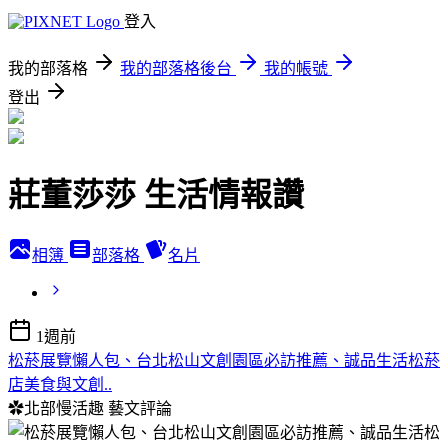
登入
我的部落格
我的部落格後台
我的帳號
登出
莊董莎莎 生活情報讚
相簿
部落格
名片
1週前
松菸展覽懶人包、台北松山文創園區必訪推薦、誠品生活松菸
店美食與文創..
✿北部慢活趣
藝文評論