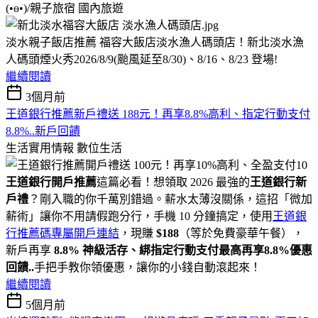
(•ө•)/親子旅宿
國內旅遊
淡水親子飯店推薦 福容大飯店淡水漁人碼頭店！新北淡水漁
人碼頭煙火秀2026/8/9(颱風延至8/30)、8/16、8/23 登場!
繼續閱讀
3個月前
王道銀行推薦新戶禮送 188元！再享8.8%高利、指定行動支付
8.8%..新戶回饋
生活實用情報
數位生活
王道銀行開戶推薦
這篇必看！想領取 2026 最強的
王道銀行新
戶禮
？剛入職的你千萬別錯過。薪水太薄沒關係，這招「微加
薪術」讓你不用請假跑分行，手機 10 分鐘搞定，使用
王道銀
行推薦碼專屬開戶連結
，現賺
$188
（等於免費豪華午餐），
新戶再享
8.8% 神級活存、綁指定行動支付最高再享8.8%優惠
回饋..
手把手教你領優惠，讓你的小錢自動滾起來！
繼續閱讀
5個月前