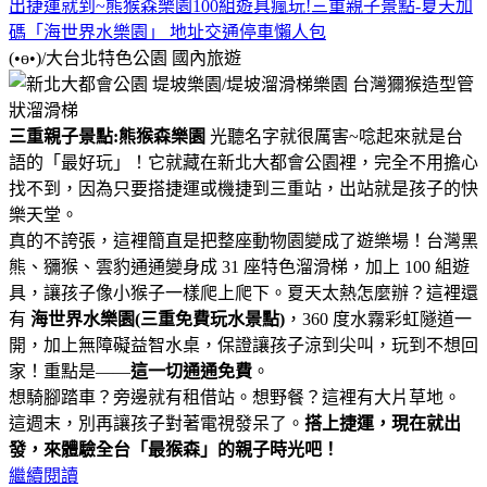
出捷運就到~熊猴森樂園100組遊具瘋玩!三重親子景點-夏天加
碼「海世界水樂園」 地址交通停車懶人包
(•ө•)/大台北特色公園
國內旅遊
三重親子景點:熊猴森樂園
光聽名字就很厲害~唸起來就是台
語的「最好玩」！它就藏在新北大都會公園裡，完全不用擔心
找不到，因為只要搭捷運或機捷到三重站，出站就是孩子的快
樂天堂。
真的不誇張，這裡簡直是把整座動物園變成了遊樂場！台灣黑
熊、獼猴、雲豹通通變身成 31 座特色溜滑梯，加上 100 組遊
具，讓孩子像小猴子一樣爬上爬下。夏天太熱怎麼辦？這裡還
有
海世界水樂園(三重免費玩水景點)
，360 度水霧彩虹隧道一
開，加上無障礙益智水桌，保證讓孩子涼到尖叫，玩到不想回
家！重點是——
這一切通通免費
。
想騎腳踏車？旁邊就有租借站。想野餐？這裡有大片草地。
這週末，別再讓孩子對著電視發呆了。
搭上捷運，現在就出
發，來體驗全台「最猴森」的親子時光吧！
繼續閱讀