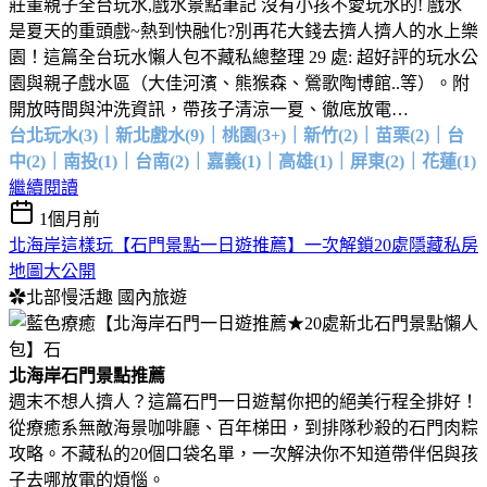
莊董親子全台玩水,戲水景點筆記 沒有小孩不愛玩水的! 戲水
是夏天的重頭戲~熱到快融化?別再花大錢去擠人擠人的水上樂
園！這篇全台玩水懶人包不藏私總整理 29 處: 超好評的玩水公
園與親子戲水區（大佳河濱、熊猴森、鶯歌陶博館..等）。附
開放時間與沖洗資訊，帶孩子清涼一夏、徹底放電…
台北玩水(3)｜新北戲水(9)｜桃園(3+)｜新竹(2)｜苗栗(2)｜台
中(2)｜南投(1)｜台南(2)｜嘉義(1)｜高雄(1)｜屏東(2)｜花蓮(1)
繼續閱讀
1個月前
北海岸這樣玩【石門景點一日遊推薦】一次解鎖20處隱藏私房
地圖大公開
✿北部慢活趣
國內旅遊
北海岸石門景點推薦
週末不想人擠人？這篇石門一日遊幫你把的絕美行程全排好！
從療癒系無敵海景咖啡廳、百年梯田，到排隊秒殺的石門肉粽
攻略。不藏私的20個口袋名單，一次解決你不知道帶伴侶與孩
子去哪放電的煩惱。