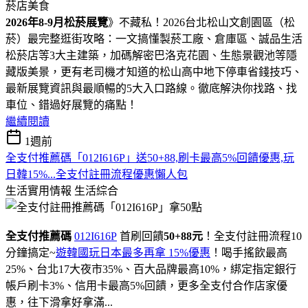
​​​​​2026年8-9月松菸展覽
》不藏私！2026台北松山文創園區（松
菸）最完整逛街攻略：一文搞懂製菸工廠、倉庫區、誠品生活
松菸店等3大主建築，加碼解密巴洛克花園、生態景觀池等隱
藏版美景，更有老司機才知道的松山高中地下停車省錢技巧、
最新展覽資訊與最順暢的5大入口路線。徹底解決你找路、找
車位、錯過好展覽的痛點！
繼續閱讀
1週前
全支付推薦碼「012I616P」送50+88,刷卡最高5%回饋優惠,玩
日韓15%...全支付註冊流程優惠懶人包
生活實用情報
生活綜合
全支付推薦碼
012I616P
首刷回饋
50+88元
！全支付註冊流程10
分鐘搞定~
遊韓國玩日本最多再拿 15%優惠
！喝手搖飲最高
25%、台北17大夜市35%、百大品牌最高10%，綁定指定銀行
帳戶刷卡3%、信用卡最高5%回饋，更多全支付合作店家優
惠，往下滑拿好拿滿...