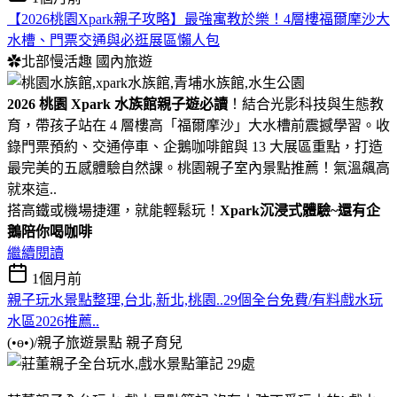
【2026桃園Xpark親子攻略】最強寓教於樂！4層樓福爾摩沙大
水槽、門票交通與必逛展區懶人包
✿北部慢活趣
國內旅遊
2026 桃園 Xpark 水族館親子遊必讀
！結合光影科技與生態教
育，帶孩子站在 4 層樓高「福爾摩沙」大水槽前震撼學習。收
錄門票預約、交通停車、企鵝咖啡館與 13 大展區重點，打造
最完美的五感體驗自然課。桃園親子室內景點推薦！氣溫飆高
就來這..
搭高鐵或機場捷運，就能輕鬆玩！
Xpark沉浸式體驗~還有企
鵝陪你喝咖啡
繼續閱讀
1個月前
親子玩水景點整理,台北,新北,桃園..29個全台免費/有料戲水玩
水區2026推薦..
(•ө•)/親子旅遊景點
親子育兒