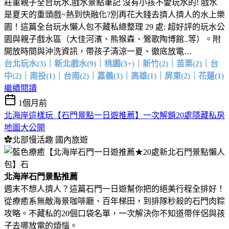
莊董親子全台玩水,戲水景點筆記 沒有小孩不愛玩水的! 戲水
是夏天的重頭戲~熱到快融化?別再花大錢去擠人擠人的水上樂
園！這篇全台玩水懶人包不藏私總整理 29 處: 超好評的玩水公
園與親子戲水區（大佳河濱、熊猴森、鶯歌陶博館..等）。附
開放時間與沖洗資訊，帶孩子清涼一夏、徹底放電…
台北玩水(3)｜新北戲水(9)｜桃園(3+)｜新竹(2)｜苗栗(2)｜台
中(2)｜南投(1)｜台南(2)｜嘉義(1)｜高雄(1)｜屏東(2)｜花蓮(1)
繼續閱讀
1個月前
北海岸這樣玩【石門景點一日遊推薦】一次解鎖20處隱藏私房
地圖大公開
✿北部慢活趣
國內旅遊
北海岸石門景點推薦
週末不想人擠人？這篇石門一日遊幫你把的絕美行程全排好！
從療癒系無敵海景咖啡廳、百年梯田，到排隊秒殺的石門肉粽
攻略。不藏私的20個口袋名單，一次解決你不知道帶伴侶與孩
子去哪放電的煩惱。