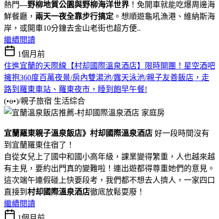
熱門
—野柳地質公園與野柳海洋世界
！免開車就能吃爆周邊海
鮮餐廳，
兩天一夜全靠步行搞定
。想順遊龜吼漁港、維納斯海
岸，或開車10分鐘去金山老街也超方便..
繼續閱讀
1個月前
住進宜蘭的天際線【村却國際溫泉酒店】限時開團！星空酒吧
擁抱360度百萬夜景/房內雙湯池/露天泳池/親子友善飯店，走
路到羅東車站、羅東夜市，睡到飽早午餐!
(•ө•)/親子旅宿
生活綜合
宜蘭羅東親子溫泉飯店》村却國際溫泉酒店
好一段時間沒有
到宜蘭羅東住宿了！
自從女兒上了國中和國小高年級，課業變得繁重，人也越來越
有主見，要約出門真的變難啦！連出遊都得尊重她們的意見。
這次端午連假碰上快要段考，我們都不想去人擠人，一家四口
直接到
村却國際溫泉酒店
徹底放鬆耍廢！
繼續閱讀
1個月前