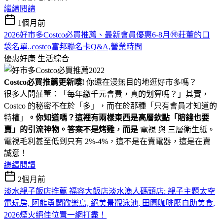
繼續閱讀
1個月前
2026好市多Costco必買推薦、最新會員優惠6-8月㊕莊董的口
袋名單..costco富邦聯名卡Q&A,營業時間
優惠好康
生活綜合
Costco必買推薦更新嘍!
你還在漫無目的地逛好市多嗎？
很多人問莊董：「每年繳千元會費，真的划算嗎？」其實，
Costco 的秘密不在於「多」，而在於那種「只有會員才知道的
特權」
。你知道嗎？這裡有兩樣東西是高層欽點「賠錢也要
賣」的引流神物。答案不是烤雞，而是
電視 與 三層衛生紙。
電視毛利甚至低到只有 2%-4%，這不是在賣電器，這是在賣
誠意！
繼續閱讀
2個月前
淡水親子飯店推薦 福容大飯店淡水漁人碼頭店: 親子主題太空
電玩房, 阿熊勇闖歡樂島, 絕美景觀泳池, 田園咖啡廳自助美食,
2026煙火絕佳位置一網打盡！