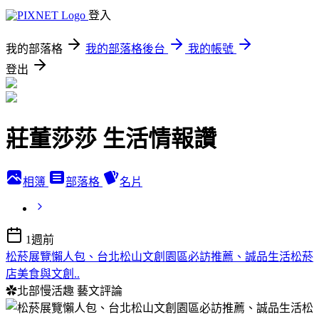
登入
我的部落格
我的部落格後台
我的帳號
登出
莊董莎莎 生活情報讚
相簿
部落格
名片
1週前
松菸展覽懶人包、台北松山文創園區必訪推薦、誠品生活松菸
店美食與文創..
✿北部慢活趣
藝文評論