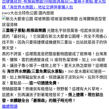
出捷運就到~熊猴森樂園100組遊具瘋玩!三重親子景點-夏天加
碼「海世界水樂園」 地址交通停車懶人包
(•ө•)/大台北特色公園
國內旅遊
三重親子景點:熊猴森樂園
光聽名字就很厲害~唸起來就是台
語的「最好玩」！它就藏在新北大都會公園裡，完全不用擔心
找不到，因為只要搭捷運或機捷到三重站，出站就是孩子的快
樂天堂。
真的不誇張，這裡簡直是把整座動物園變成了遊樂場！台灣黑
熊、獼猴、雲豹通通變身成 31 座特色溜滑梯，加上 100 組遊
具，讓孩子像小猴子一樣爬上爬下。夏天太熱怎麼辦？這裡還
有
海世界水樂園(三重免費玩水景點)
，360 度水霧彩虹隧道一
開，加上無障礙益智水桌，保證讓孩子涼到尖叫，玩到不想回
家！重點是——
這一切通通免費
。
想騎腳踏車？旁邊就有租借站。想野餐？這裡有大片草地。
這週末，別再讓孩子對著電視發呆了。
搭上捷運，現在就出
發，來體驗全台「最猴森」的親子時光吧！
繼續閱讀