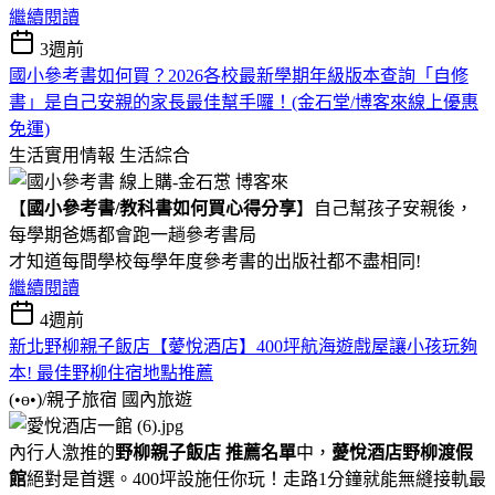
繼續閱讀
3週前
國小參考書如何買？2026各校最新學期年級版本查詢「自修
書」是自己安親的家長最佳幫手囉！(金石堂/博客來線上優惠
免運)
生活實用情報
生活綜合
【
國小參考書/教科書如何買心得分享
】自己幫孩子安親後，
每學期爸媽都會跑一趟參考書局
才知道每間學校每學年度參考書的出版社都不盡相同!
繼續閱讀
4週前
新北野柳親子飯店【薆悅酒店】400坪航海遊戲屋讓小孩玩夠
本! 最佳野柳住宿地點推薦
(•ө•)/親子旅宿
國內旅遊
內行人激推的
野柳親子飯店 推薦名單
中，
薆悅酒店野柳渡假
館
絕對是首選。400坪設施任你玩！走路1分鐘就能無縫接軌最