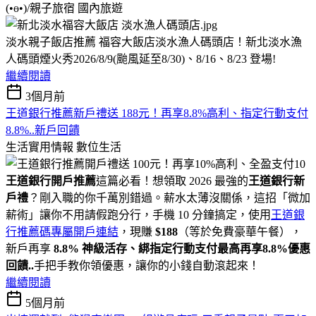
(•ө•)/親子旅宿
國內旅遊
淡水親子飯店推薦 福容大飯店淡水漁人碼頭店！新北淡水漁
人碼頭煙火秀2026/8/9(颱風延至8/30)、8/16、8/23 登場!
繼續閱讀
3個月前
王道銀行推薦新戶禮送 188元！再享8.8%高利、指定行動支付
8.8%..新戶回饋
生活實用情報
數位生活
王道銀行開戶推薦
這篇必看！想領取 2026 最強的
王道銀行新
戶禮
？剛入職的你千萬別錯過。薪水太薄沒關係，這招「微加
薪術」讓你不用請假跑分行，手機 10 分鐘搞定，使用
王道銀
行推薦碼專屬開戶連結
，現賺
$188
（等於免費豪華午餐），
新戶再享
8.8% 神級活存、綁指定行動支付最高再享8.8%優惠
回饋..
手把手教你領優惠，讓你的小錢自動滾起來！
繼續閱讀
5個月前