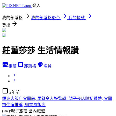
登入
我的部落格
我的部落格後台
我的帳號
登出
莊董莎莎 生活情報讚
相簿
部落格
名片
2年前
煙波大飯店宜蘭館, 早餐令人好驚訝! 親子夜店趴初體驗, 宜蘭
市住宿推薦, 網美風飯店
(•ө•)/親子旅宿
國內旅遊