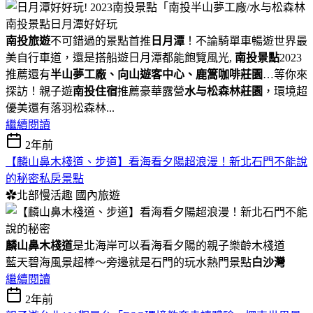
南投景點日月潭好好玩
南投旅遊
不可錯過的景點首推
日月潭
！不論騎單車暢遊世界最
美自行車道，還是搭船遊日月潭都能飽覽風光,
南投景點
2023
推薦還有
半山夢工廠、向山遊客中心、鹿篙咖啡莊園
…等你來
探訪！親子遊
南投住宿
推薦豪華露營
水与松森林莊園
，環境超
優美還有落羽松森林...
繼續閱讀
2年前
【麟山鼻木棧道、步道】看海看夕陽超浪漫！新北石門不能說
的秘密私房景點
✿北部慢活趣
國內旅遊
麟山鼻木棧道
是北海岸可以看海看夕陽的親子樂齡木棧道
藍天碧海風景超棒～旁邊就是石門的玩水熱門景點
白沙灣
繼續閱讀
2年前