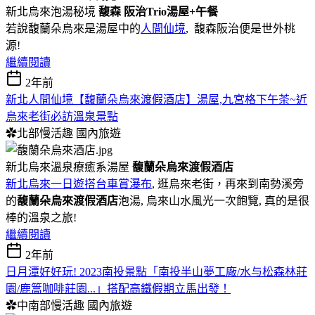
新北烏來泡湯秘境
馥森 阪治Trio湯屋+午餐
若說馥蘭朵烏來是湯屋中的
人間仙境
, 馥森阪治便是世外桃
源!
繼續閱讀
2年前
新北人間仙境【馥蘭朵烏來渡假酒店】湯屋,九宮格下午茶~近
烏來老街必訪溫泉景點
✿北部慢活趣
國內旅遊
新北烏來溫泉療癒系湯屋
馥蘭朵烏來渡假酒店
新北烏來一日遊搭台車賞瀑布
, 逛烏來老街，再來到南勢溪旁
的
馥蘭朵烏來渡假酒店
泡湯, 烏來山水風光一次飽覽, 真的是很
棒的溫泉之旅!
繼續閱讀
2年前
日月潭好好玩! 2023南投景點「南投半山夢工廠/水与松森林莊
園/鹿篙咖啡莊園...」搭配高鐵假期立馬出發！
✿中南部慢活趣
國內旅遊