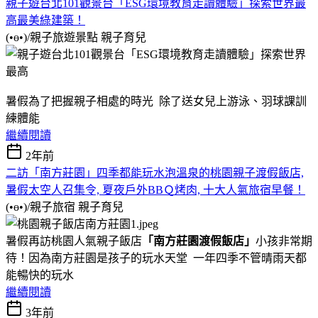
親子遊台北101觀景台「ESG環境教育走讀體驗」探索世界最
高最美綠建築！
(•ө•)/親子旅遊景點
親子育兒
暑假為了把握親子相處的時光 除了送女兒上游泳、羽球課訓
練體能
繼續閱讀
2年前
二訪「南方莊園」四季都能玩水泡溫泉的桃園親子渡假飯店,
暑假太空人召集令, 夏夜戶外BBＱ烤肉, 十大人氣旅宿早餐！
(•ө•)/親子旅宿
親子育兒
暑假再訪桃園人氣親子飯店
「南方莊園渡假飯店」
小孩非常期
待！因為南方莊園是孩子的玩水天堂 一年四季不管晴雨天都
能暢快的玩水
繼續閱讀
3年前