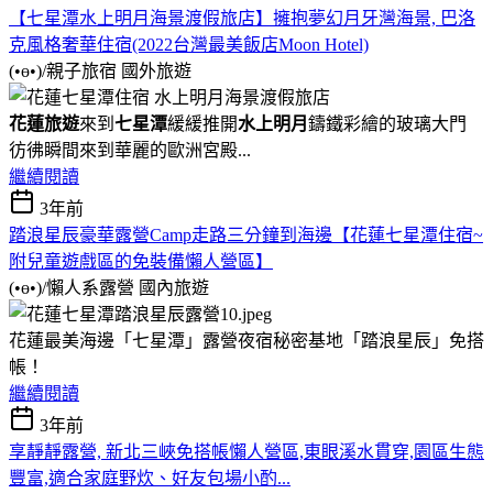
【七星潭水上明月海景渡假旅店】擁抱夢幻月牙灣海景, 巴洛
克風格奢華住宿(2022台灣最美飯店Moon Hotel)
(•ө•)/親子旅宿
國外旅遊
花蓮旅遊
來到
七星潭
緩緩推開
水上明月
鑄鐵彩繪的玻璃大門
彷彿瞬間來到華麗的歐洲宮殿...
繼續閱讀
3年前
踏浪星辰豪華露營Camp走路三分鐘到海邊【花蓮七星潭住宿~
附兒童遊戲區的免裝備懶人營區】
(•ө•)/懶人系露營
國內旅遊
花蓮最美海邊「七星潭」露營夜宿秘密基地「踏浪星辰」免搭
帳！
繼續閱讀
3年前
享靜靜露營, 新北三峽免搭帳懶人營區,東眼溪水貫穿,園區生態
豐富,適合家庭野炊、好友包場小酌...