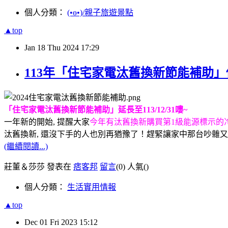
個人分類：
(•ө•)/親子旅遊景點
▲top
Jan
18
Thu
2024
17:29
113年「住宅家電汰舊換新節能補助
「住宅家電汰舊換新節能補助」延長至113/12/31嘍~
一年新的開始, 提醒大家
今年有汰舊換新購買第1級能源標示的
汰舊換新, 還沒下手的人也別再猶豫了！趕緊讓家中那台吵雜又
(繼續閱讀...)
莊董＆莎莎 發表在
痞客邦
留言
(0)
人氣(
)
個人分類：
生活實用情報
▲top
Dec
01
Fri
2023
15:12