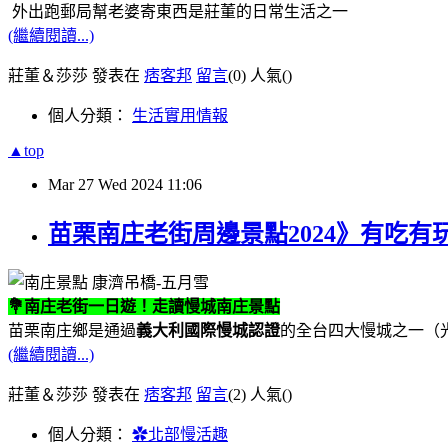
外出跑郵局幫老婆寄東西是莊董的日常生活之一
(繼續閱讀...)
莊董＆莎莎 發表在
痞客邦
留言
(0)
人氣(
)
個人分類：
生活實用情報
▲top
Mar
27
Wed
2024
11:06
苗栗南庄老街周邊景點2024》有吃有玩
💐南庄老街一日遊！走讀慢城南庄景點
苗栗南庄鄉是通過
義大利國際慢城認證
的全台四大慢城之一（光
(繼續閱讀...)
莊董＆莎莎 發表在
痞客邦
留言
(2)
人氣(
)
個人分類：
✿北部慢活趣