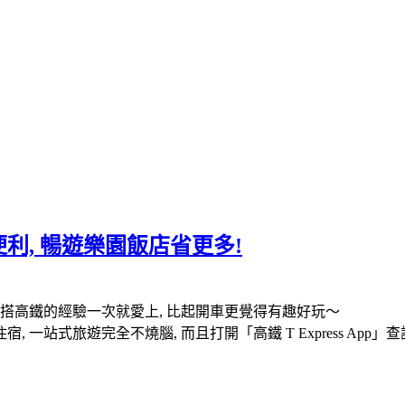
利, 暢遊樂園飯店省更多!
搭高鐵的經驗一次就愛上, 比起開車更覺得有趣好玩～
住宿, 一站式旅遊完全不燒腦, 而且打開「高鐵 T Express Ap