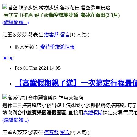
春訪文山推薦 親子級
貓空樟樹步道 魯冰花海田(2-3月)
(繼續閱讀...)
莊董＆莎莎 發表在
痞客邦
留言
(1)
人氣(
)
個人分類：
✿花季旅遊情報
▲top
Feb
01
Thu
2024
14:05
【高鐵假期親子遊】一次搞定行程最便
週休二日搭高鐵帶小孩出遊！沒想到小孩都很期待搭高鐵, 有了
這次到
台中麗寶樂園渡假園區
, 直接用
高鐵假期
搞定交通/門票/
(繼續閱讀...)
莊董＆莎莎 發表在
痞客邦
留言
(0)
人氣(
)