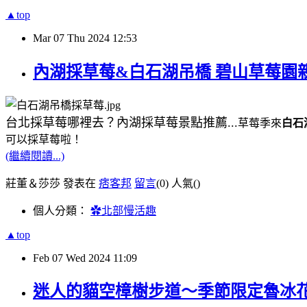
▲top
Mar
07
Thu
2024
12:53
內湖採草莓&白石湖吊橋 碧山草莓園
台北採草莓哪裡去？內湖採草莓景點推薦...
草莓季來
白石
可以採草莓啦！
(繼續閱讀...)
莊董＆莎莎 發表在
痞客邦
留言
(0)
人氣(
)
個人分類：
✿北部慢活趣
▲top
Feb
07
Wed
2024
11:09
迷人的貓空樟樹步道～季節限定魯冰花