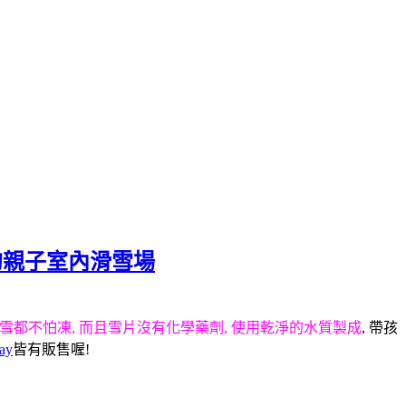
jpgis7@gmail.com
適的親子室內滑雪場
堆雪都不怕凍, 而且雪片沒有化學藥劑, 使用乾淨的水質製成
, 帶孩
ay
皆有販售喔!