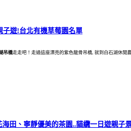
親子遊!台北有機草莓園名單
湖吊橋
走走吧！走過這座漂亮的紫色龍骨吊橋, 就到白石湖休閒農業
海田、寧靜優美的茶園..貓纜一日遊親子