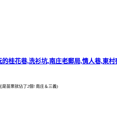
的桂花巷,洗衫坑,南庄老郵局,情人巷,東村宿
是苗栗就佔了2個! 南庄＆三義)