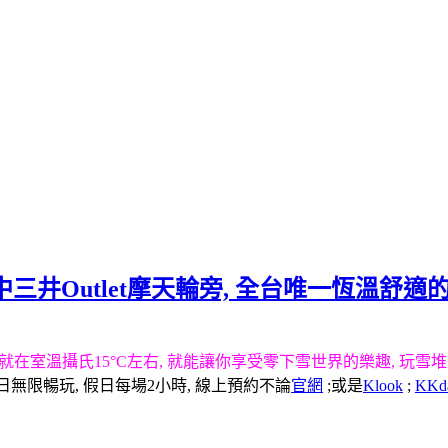
email▸g
三井Outlet摩天輪旁, 全台唯一恆溫舒
就在室溫攝氏15°C左右, 就能讓你享受零下雪世界的樂趣, 玩雪
日無限暢玩, 假日每場2小時, 線上預約不論
官網
;或是
Klook
;
KKd