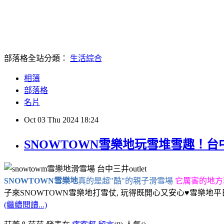
部落格全站分類：
生活綜合
相簿
部落格
名片
Oct
03
Thu
2024
18:24
SNOWTOWN雪樂地玩雪堆雪趣！台中
SNOWTOWN雪樂地
真的是超"酷"的親子滑雪場
它厲害的地方
子來SNOWTOWN雪樂地打雪仗, 玩得既開心又安心♥雪樂地平
(繼續閱讀...)