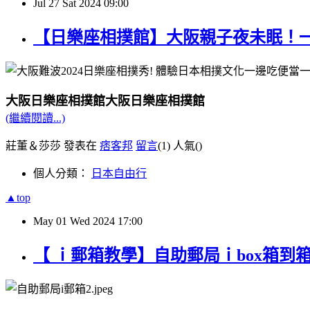
Jul
27
Sat
2024
09:00
【日樂座相撲館】大阪親子夜未眠！
大阪日樂座相撲館大阪日樂座相撲館
(繼續閱讀...)
莊董＆莎莎 發表在
痞客邦
留言
(1)
人氣(
)
個人分類：
日本自由行
▲top
May
01
Wed
2024
17:00
【 ｉ郵箱教學】自助郵局ｉbox箱到箱