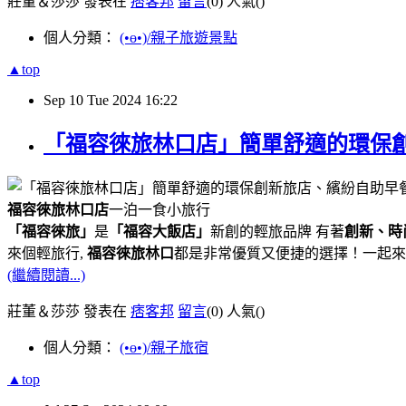
莊董＆莎莎 發表在
痞客邦
留言
(0)
人氣(
)
個人分類：
(•ө•)/親子旅遊景點
▲top
Sep
10
Tue
2024
16:22
「福容徠旅林口店」簡單舒適的環保
福容徠旅林口店
一泊一食小旅行
「福容徠旅」
是
「福容大飯店」
新創的輕旅品牌 有著
創新、時
來個輕旅行,
福容徠旅林口
都是非常優質又便捷的選擇！一起來
(繼續閱讀...)
莊董＆莎莎 發表在
痞客邦
留言
(0)
人氣(
)
個人分類：
(•ө•)/親子旅宿
▲top