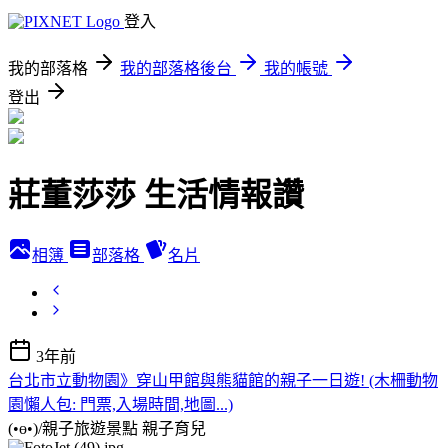
登入
我的部落格
我的部落格後台
我的帳號
登出
莊董莎莎 生活情報讚
相簿
部落格
名片
3年前
台北市立動物園》穿山甲館與熊貓館的親子一日遊! (木柵動物
園懶人包: 門票,入場時間,地圖...)
(•ө•)/親子旅遊景點
親子育兒