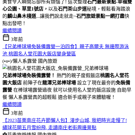
美食令人瞬間忘卻所有煩惱了! 這次整理
石門最新景點
-
幸福雙
心公園、草里1號店，
以及
石門茶山步道
秘境，輕鬆看海踏浪
的
麟山鼻木棧道
...讓我們說走就走~
石門旅遊景點一網打盡
快
點出發吧！
繼續閱讀
3年前
【兄弟棒球場免裝備露營一泊四食】親子高爾夫 無邊際游泳
池 桃園名人堂花園大飯店變身營區
(•ө•)/懶人系露營
國內旅遊
兄弟棒球場免裝備露營！
熱門的親子度假飯店
桃園名人堂花
園大飯店
前陣子在
龍潭兄弟棒球場
設立了現在最夯的
免裝備
露營
在棒球場露營過夜 就可以使用名人堂的飯店設施 自助早
餐 懶人系露營真的超輕鬆 適合新手或親子來體驗喔！
繼續閱讀
3年前
【2023苗栗南庄花卉節懶人包】漫步山城, 我把時光走慢了!
繡球花開五月雪紛飛, 走讀南庄老街周邊景點
✿花季旅遊情報
國內旅遊