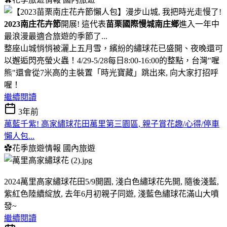
2023南庄花卉節
開展! 這代表
苗栗國際慢城南庄鄉
進入一年中
最浪漫最適合旅遊的季節了...
整座山城悄悄被灑上五月雪，繽紛的繡球花已盛開、夜晚還可
以邂逅閃亮螢火蟲！4/29-5/28每日8:00-16:00的整點，台灣"喔
熊"還會從7米高的主裝置「時光寶藏」跳出來, 向大家打招呼
喔！
繼續閱讀
3年前
萬藍千紫! 高家繡球花田萬里第三園區, 親子賞花趣/心得/停車
懶人包...
✿花季旅遊情報
國內旅遊
2024萬里高家繡球花田5/9開園, 淺白色繡球花先開, 隨後淺藍,
紫紅色陸續綻放, 去年6月初親子同遊, 淺藍色繡球花滿山大噴
發~
繼續閱讀