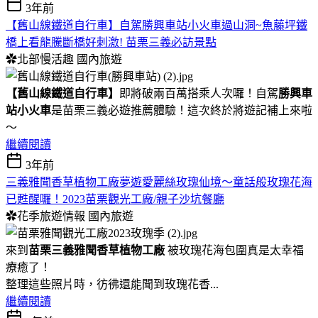
3年前
【舊山線鐵道自行車】自駕勝興車站小火車過山洞~魚藤坪鐵
橋上看龍騰斷橋好刺激! 苗栗三義必訪景點
✿北部慢活趣
國內旅遊
【舊山線鐵道自行車】
即將破兩百萬搭乘人次囉！自駕
勝興車
站小火車
是苗栗三義必遊推薦體驗！這次終於將遊記補上來啦
～
繼續閱讀
3年前
三義雅聞香草植物工廠夢遊愛麗絲玫瑰仙境～童話般玫瑰花海
已甦醒囉！2023苗栗觀光工廠/親子沙坑餐廳
✿花季旅遊情報
國內旅遊
來到
苗栗三義雅聞香草植物工廠
被玫瑰花海包圍真是太幸福
療癒了！
整理這些照片時，彷彿還能聞到玫瑰花香...
繼續閱讀