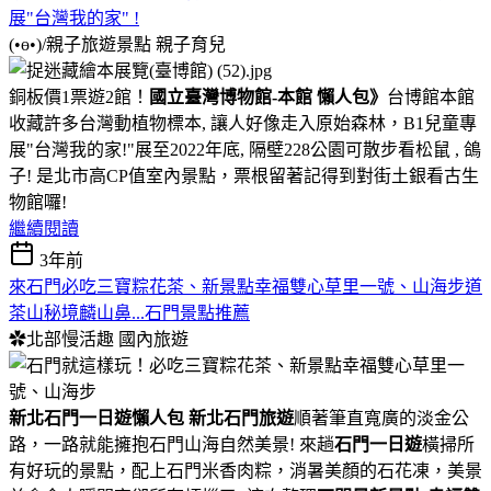
展"台灣我的家" !
(•ө•)/親子旅遊景點
親子育兒
銅板價1票遊2館！
國立臺灣博物館-本館 懶人包》
台博館本館
收藏許多台灣動植物標本, 讓人好像走入原始森林，B1兒童專
展"台灣我的家!"展至2022年底, 隔壁228公園可散步看松鼠 , 鴿
子! 是北市高CP值室內景點，票根留著記得到對街土銀看古生
物館囉!
繼續閱讀
3年前
來石門必吃三寶粽花茶、新景點幸福雙心草里一號、山海步道
茶山秘境麟山鼻...石門景點推薦
✿北部慢活趣
國內旅遊
新北石門一日遊懶人包
新北石門旅遊
順著筆直寬廣的淡金公
路，一路就能擁抱石門山海自然美景! 來趟
石門一日遊
橫掃所
有好玩的景點，配上石門米香肉粽，消暑美顏的石花凍，美景