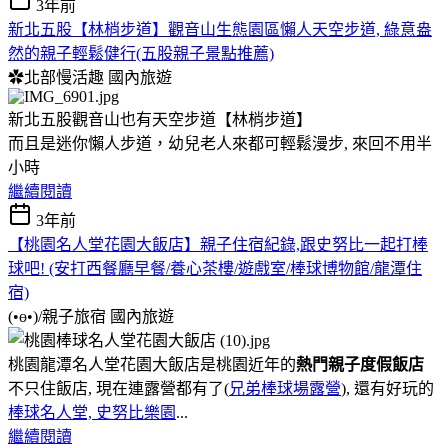
3年前
新北五股【林梢步道】觀音山生態園區懶人天空步道, 綠意盎
然的親子輕鬆健行(五股親子景點推薦)
✿北部慢活趣
國內旅遊
新北五股觀音山也有天空步道【林梢步道】
而且是迷你懶人步道，幼兒老人來都可輕鬆漫步, 來回不用半
小時
繼續閱讀
3年前
【桃園名人堂花園大飯店】親子住宿紀錄,跟史努比一起打棒
球吧! (安打西餐廳早餐/養心茶樓/遊戲室/棒球博物館/龍潭住
宿)
(•ө•)/親子旅宿
國內旅遊
桃園龍潭名人堂花園大飯店是桃園近年的
熱門親子度假飯店
不只住飯店, 現在連露營都有了(
兄弟棒球場露營
), 還有好玩的
棒球名人堂, 史努比樂園
...
繼續閱讀