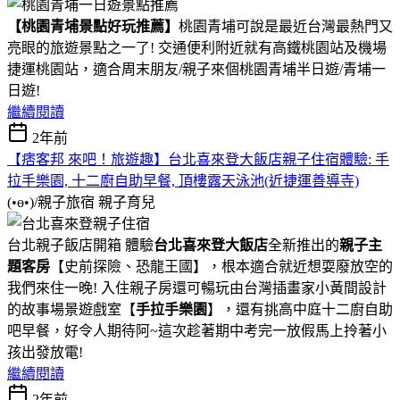
【桃園青埔景點好玩推薦】
桃園青埔可說是最近台灣最熱門又
亮眼的旅遊景點之一了! 交通便利附近就有高鐵桃園站及機場
捷運桃園站，適合周末朋友/親子來個桃園青埔半日遊/青埔一
日遊!
繼續閱讀
2年前
【痞客邦 來吧！旅遊趣】台北喜來登大飯店親子住宿體驗: 手
拉手樂園, 十二廚自助早餐, 頂樓露天泳池(近捷運善導寺)
(•ө•)/親子旅宿
親子育兒
台北親子飯店開箱 體驗
台北喜來登大飯店
全新推出的
親子主
題客房
【史前探險、恐龍王國】，根本適合就近想耍廢放空的
我們來住一晚! 入住親子房還可暢玩由台灣插畫家小黃間設計
的故事場景遊戲室【
手拉手樂園
】，還有挑高中庭十二廚自助
吧早餐，好令人期待阿~這次趁著期中考完一放假馬上拎著小
孩出發放電!
繼續閱讀
2年前