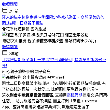
繼續閱讀
2年前
迷人的貓空樟樹步道～季節限定魯冰花海田、寧靜優美的茶
園..貓纜一日遊親子景點
✿花季旅遊情報
國內旅遊
春訪文山推薦 親子級
貓空樟樹步道 魯冰花海田(2-3月)
繼續閱讀
2年前
【高鐵假期親子遊】一次搞定行程最便利, 暢遊樂園飯店省更
多!
(•ө•)/親子旅遊景點
親子育兒
週休二日搭高鐵帶小孩出遊！沒想到小孩都很期待搭高鐵, 有
了搭高鐵的經驗一次就愛上, 比起開車更覺得有趣好玩～
這次到
台中麗寶樂園渡假園區
, 直接用
高鐵假期
搞定交通/門票/
住宿, 一站式旅遊完全不燒腦, 而且打開「高鐵 T Express
App」查詢高鐵班次確認車票到手, 就能速速出發了!