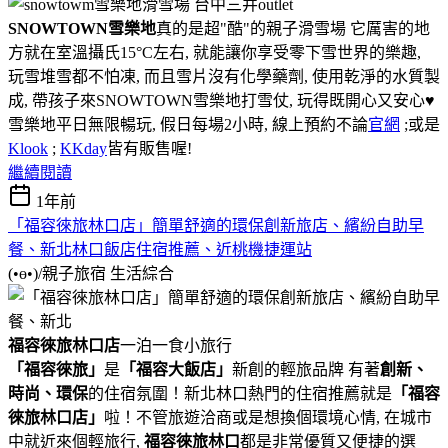
SNOWTOWN雪樂地
真的是超"酷"的親子滑雪場 它厲害的地
方就在室溫攝氏15°C左右, 就能讓你享受零下雪世界的樂趣,
玩雪堆雪都不怕凍, 而且雪片沒有化學藥劑, 使用乾淨的水質製
成, 帶孩子來SNOWTOWN雪樂地打雪仗, 玩得既開心又安心♥
雪樂地平日無限暢玩, 假日每場2小時, 線上預約不論
官網
;或是
Klook
;
KKday
皆有販售喔!
繼續閱讀
1年前
「福容徠旅林口店」簡單舒適的環保創新旅店、繽紛自助早
餐、新北林口飯店住宿推薦、近桃機捷運站
(•ө•)/親子旅宿
生活綜合
福容徠旅林口店
一泊一食小旅行
「福容徠旅」
是
「福容大飯店」
新創的輕旅品牌 有著
創新、
時尚、環保
的住宿氛圍！新北林口熱門的住宿推薦就是
「
福容
徠旅林口店」
啦！不管旅遊洽商或是想換個環境心情, 在城市
中就近來個輕旅行,
福容徠旅林口
都是非常優質又便捷的選