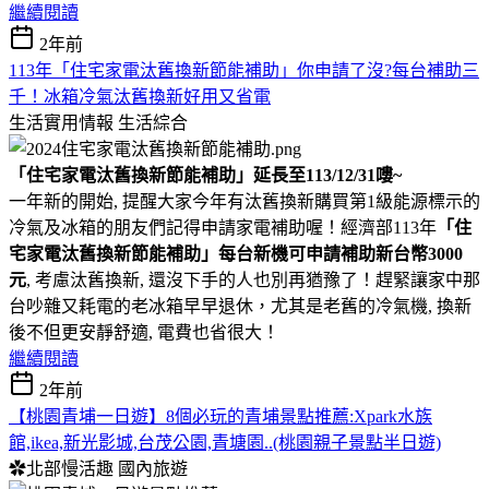
繼續閱讀
2年前
113年「住宅家電汰舊換新節能補助」你申請了沒?每台補助三
千！冰箱冷氣汰舊換新好用又省電
生活實用情報
生活綜合
「住宅家電汰舊換新節能補助」延長至113/12/31嘍~
一年新的開始, 提醒大家今年有汰舊換新購買第1級能源標示的
冷氣及冰箱的朋友們記得申請家電補助喔！經濟部113年
「住
宅家電汰舊換新節能補助」每台新機可申請補助新台幣3000
元
, 考慮汰舊換新, 還沒下手的人也別再猶豫了！趕緊讓家中那
台吵雜又耗電的老冰箱早早退休，尤其是老舊的冷氣機, 換新
後不但更安靜舒適, 電費也省很大！
繼續閱讀
2年前
【桃園青埔一日遊】8個必玩的青埔景點推薦:Xpark水族
館,ikea,新光影城,台茂公園,青塘園..(桃園親子景點半日遊)
✿北部慢活趣
國內旅遊