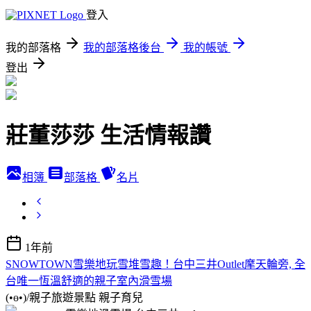
登入
我的部落格
我的部落格後台
我的帳號
登出
莊董莎莎 生活情報讚
相簿
部落格
名片
1年前
SNOWTOWN雪樂地玩雪堆雪趣！台中三井Outlet摩天輪旁, 全
台唯一恆溫舒適的親子室內滑雪場
(•ө•)/親子旅遊景點
親子育兒