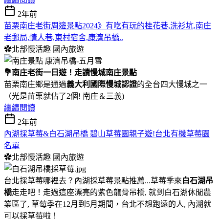
2年前
苗栗南庄老街周邊景點2024》有吃有玩的桂花巷,洗衫坑,南庄
老郵局,情人巷,東村宿舍,康濟吊橋..
✿北部慢活趣
國內旅遊
💐南庄老街一日遊！走讀慢城南庄景點
苗栗南庄鄉是通過
義大利國際慢城認證
的全台四大慢城之一
（光是苗栗就佔了2個! 南庄＆三義)
繼續閱讀
2年前
內湖採草莓&白石湖吊橋 碧山草莓園親子遊!台北有機草莓園
名單
✿北部慢活趣
國內旅遊
台北採草莓哪裡去？內湖採草莓景點推薦...草莓季來
白石湖吊
橋
走走吧！走過這座漂亮的紫色龍骨吊橋, 就到白石湖休閒農
業區了, 草莓季在12月到5月期間，台北不想跑遠的人, 內湖就
可以採草莓啦！