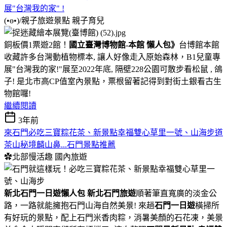
展"台灣我的家" !
(•ө•)/親子旅遊景點
親子育兒
銅板價1票遊2館！
國立臺灣博物館-本館 懶人包》
台博館本館
收藏許多台灣動植物標本, 讓人好像走入原始森林，B1兒童專
展"台灣我的家!"展至2022年底, 隔壁228公園可散步看松鼠 , 鴿
子! 是北市高CP值室內景點，票根留著記得到對街土銀看古生
物館囉!
繼續閱讀
3年前
來石門必吃三寶粽花茶、新景點幸福雙心草里一號、山海步道
茶山秘境麟山鼻...石門景點推薦
✿北部慢活趣
國內旅遊
新北石門一日遊懶人包
新北石門旅遊
順著筆直寬廣的淡金公
路，一路就能擁抱石門山海自然美景! 來趟
石門一日遊
橫掃所
有好玩的景點，配上石門米香肉粽，消暑美顏的石花凍，美景