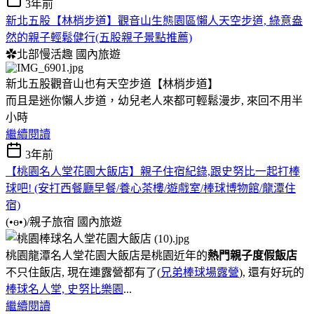
3年前
新北五股【林梢步道】觀音山生態園區懶人天空步道, 綠意盎
然的親子輕鬆健行(五股親子景點推薦)
✿北部慢活趣
國內旅遊
新北五股觀音山也有天空步道【林梢步道】
而且是迷你懶人步道，幼兒老人來都可輕鬆漫步, 來回不用半
小時
繼續閱讀
3年前
【桃園名人堂花園大飯店】親子住宿紀錄,跟史努比一起打棒
球吧! (安打西餐廳早餐/養心茶樓/遊戲室/棒球博物館/龍潭住
宿)
(•ө•)/親子旅宿
國內旅遊
桃園龍潭名人堂花園大飯店是桃園近年的
熱門親子度假飯店
不只住飯店, 現在連露營都有了(
兄弟棒球場露營
), 還有好玩的
棒球名人堂, 史努比樂園
...
繼續閱讀