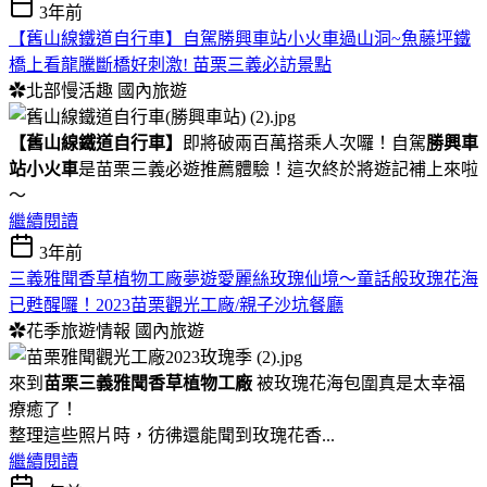
3年前
【舊山線鐵道自行車】自駕勝興車站小火車過山洞~魚藤坪鐵
橋上看龍騰斷橋好刺激! 苗栗三義必訪景點
✿北部慢活趣
國內旅遊
【舊山線鐵道自行車】
即將破兩百萬搭乘人次囉！自駕
勝興車
站小火車
是苗栗三義必遊推薦體驗！這次終於將遊記補上來啦
～
繼續閱讀
3年前
三義雅聞香草植物工廠夢遊愛麗絲玫瑰仙境～童話般玫瑰花海
已甦醒囉！2023苗栗觀光工廠/親子沙坑餐廳
✿花季旅遊情報
國內旅遊
來到
苗栗三義雅聞香草植物工廠
被玫瑰花海包圍真是太幸福
療癒了！
整理這些照片時，彷彿還能聞到玫瑰花香...
繼續閱讀