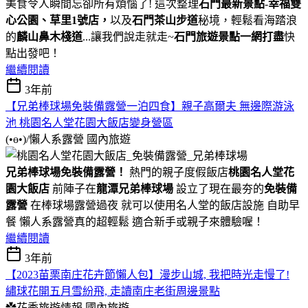
美食令人瞬間忘卻所有煩惱了! 這次整理
石門最新景點
-
幸福雙
心公園、草里1號店，
以及
石門茶山步道
秘境，輕鬆看海踏浪
的
麟山鼻木棧道
...讓我們說走就走~
石門旅遊景點一網打盡
快
點出發吧！
繼續閱讀
3年前
【兄弟棒球場免裝備露營一泊四食】親子高爾夫 無邊際游泳
池 桃園名人堂花園大飯店變身營區
(•ө•)/懶人系露營
國內旅遊
兄弟棒球場免裝備露營！
熱門的親子度假飯店
桃園名人堂花
園大飯店
前陣子在
龍潭兄弟棒球場
設立了現在最夯的
免裝備
露營
在棒球場露營過夜 就可以使用名人堂的飯店設施 自助早
餐 懶人系露營真的超輕鬆 適合新手或親子來體驗喔！
繼續閱讀
3年前
【2023苗栗南庄花卉節懶人包】漫步山城, 我把時光走慢了!
繡球花開五月雪紛飛, 走讀南庄老街周邊景點
✿花季旅遊情報
國內旅遊