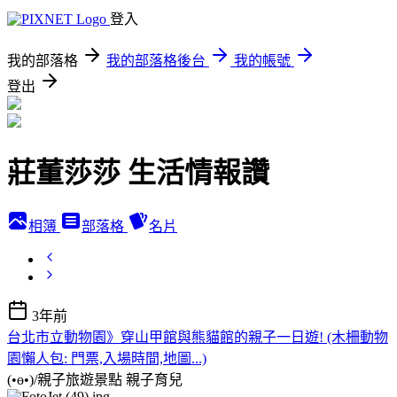
登入
我的部落格
我的部落格後台
我的帳號
登出
莊董莎莎 生活情報讚
相簿
部落格
名片
3年前
台北市立動物園》穿山甲館與熊貓館的親子一日遊! (木柵動物
園懶人包: 門票,入場時間,地圖...)
(•ө•)/親子旅遊景點
親子育兒