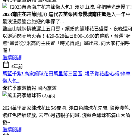
2023南庄花卉節
開展! 這代表
苗栗國際慢城南庄鄉
進入一年中
最浪漫最適合旅遊的季節了...
整座山城悄悄被灑上五月雪，繽紛的繡球花已盛開、夜晚還可
以邂逅閃亮螢火蟲！4/29-5/28每日8:00-16:00的整點，台灣"喔
熊"還會從7米高的主裝置「時光寶藏」跳出來, 向大家打招呼
喔！
繼續閱讀
3年前
萬藍千紫! 高家繡球花田萬里第三園區, 親子賞花趣/心得/停車
懶人包...
✿花季旅遊情報
國內旅遊
2024萬里高家繡球花田5/9開園, 淺白色繡球花先開, 隨後淺藍,
紫紅色陸續綻放, 去年6月初親子同遊, 淺藍色繡球花滿山大噴
發~
繼續閱讀