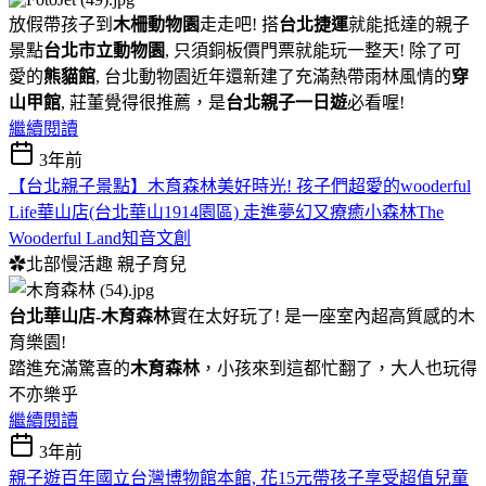
放假帶孩子到
木柵動物園
走走吧! 搭
台北捷運
就能抵達的親子
景點
台北市立動物園
, 只須銅板價門票就能玩一整天! 除了可
愛的
熊貓館
, 台北動物園近年還新建了充滿熱帶雨林風情的
穿
山甲館
, 莊董覺得很推薦，是
台北親子一日遊
必看喔!
繼續閱讀
3年前
【台北親子景點】木育森林美好時光! 孩子們超愛的wooderful
Life華山店(台北華山1914園區) 走進夢幻又療癒小森林The
Wooderful Land知音文創
✿北部慢活趣
親子育兒
台北華山店-木育森林
實在太好玩了! 是一座室內超高質感的木
育樂園!
踏進充滿驚喜的
木育森林
，小孩來到這都忙翻了，大人也玩得
不亦樂乎
繼續閱讀
3年前
親子遊百年國立台灣博物館本館, 花15元帶孩子享受超值兒童