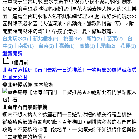
莊董親子全台玩水,戲水景點筆記 沒有小孩不愛玩水的! 戲水
是夏天的重頭戲~熱到快融化?別再花大錢去擠人擠人的水上樂
園！這篇全台玩水懶人包不藏私總整理 29 處: 超好評的玩水公
園與親子戲水區（大佳河濱、熊猴森、鶯歌陶博館..等）。附
開放時間與沖洗資訊，帶孩子清涼一夏、徹底放電…
台北玩水(3)｜新北戲水(9)｜桃園(3+)｜新竹(2)｜苗栗(2)｜台
中(2)｜南投(1)｜台南(2)｜嘉義(1)｜高雄(1)｜屏東(2)｜花蓮(1)
繼續閱讀
1個月前
北海岸這樣玩【石門景點一日遊推薦】一次解鎖20處隱藏私房
地圖大公開
✿北部慢活趣
國內旅遊
北海岸石門景點推薦
週末不想人擠人？這篇石門一日遊幫你把的絕美行程全排好！
從療癒系無敵海景咖啡廳、百年梯田，到排隊秒殺的石門肉粽
攻略。不藏私的20個口袋名單，一次解決你不知道帶伴侶與孩
子去哪放電的煩惱。