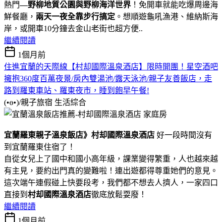
熱門
—野柳地質公園與野柳海洋世界
！免開車就能吃爆周邊海
鮮餐廳，
兩天一夜全靠步行搞定
。想順遊龜吼漁港、維納斯海
岸，或開車10分鐘去金山老街也超方便..
繼續閱讀
1個月前
住進宜蘭的天際線【村却國際溫泉酒店】限時開團！星空酒吧
擁抱360度百萬夜景/房內雙湯池/露天泳池/親子友善飯店，走
路到羅東車站、羅東夜市，睡到飽早午餐!
(•ө•)/親子旅宿
生活綜合
宜蘭羅東親子溫泉飯店》村却國際溫泉酒店
好一段時間沒有
到宜蘭羅東住宿了！
自從女兒上了國中和國小高年級，課業變得繁重，人也越來越
有主見，要約出門真的變難啦！連出遊都得尊重她們的意見。
這次端午連假碰上快要段考，我們都不想去人擠人，一家四口
直接到
村却國際溫泉酒店
徹底放鬆耍廢！
繼續閱讀
1個月前