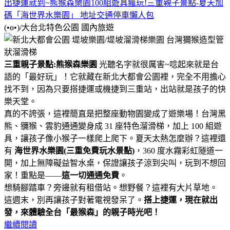
出捷運就到~熊猴森樂園100組遊具瘋玩!三重親子景點-夏天加
碼「海世界水樂園」 地址交通停車懶人包
(•ө•)/大台北特色公園
國內旅遊
三重親子景點:熊猴森樂園
光聽名字就很厲害~唸起來就是台
語的「最好玩」！它就藏在新北大都會公園裡，完全不用擔心
找不到，因為只要搭捷運或機捷到三重站，出站就是孩子的快
樂天堂。
真的不誇張，這裡簡直是把整座動物園變成了遊樂場！台灣黑
熊、獼猴、雲豹通通變身成 31 座特色溜滑梯，加上 100 組遊
具，讓孩子像小猴子一樣爬上爬下。夏天太熱怎麼辦？這裡還
有
海世界水樂園(三重免費玩水景點)
，360 度水霧彩虹隧道一
開，加上無障礙益智水桌，保證讓孩子涼到尖叫，玩到不想回
家！重點是——
這一切通通免費
。
想騎腳踏車？旁邊就有租借站。想野餐？這裡有大片草地。
這週末，別再讓孩子對著電視發呆了。
搭上捷運，現在就出
發，來體驗全台「最猴森」的親子時光吧！
繼續閱讀