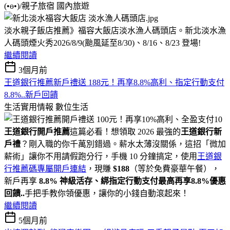
(•ө•)/親子旅宿
國內旅遊
淡水親子飯店推薦》福容大飯店淡水漁人碼頭店。新北淡水漁
人碼頭煙火秀2026/8/9(颱風延至8/30)、8/16、8/23 登場!
繼續閱讀
3個月前
王道銀行推薦新戶禮送 188元！再享8.8%高利、指定行動支付
8.8%..新戶回饋
生活實用情報
數位生活
王道銀行開戶推薦
這篇必看！想領取 2026 最強的
王道銀行新
戶禮
？剛入職的你千萬別錯過。薪水太薄沒關係，這招「微加
薪術」讓你不用請假跑分行，手機 10 分鐘搞定，使用
王道銀
行推薦碼專屬開戶連結
，現賺
$188
（等於免費豪華午餐），
新戶再享
8.8% 神級活存、綁指定行動支付最高再享8.8%優惠
回饋..
手把手教你領優惠，讓你的小錢自動滾起來！
繼續閱讀
5個月前