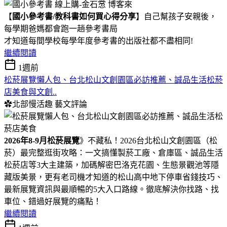
【
國小參考書/教科書如何買心得分享
】自己幫孩子安親後，
每學期爸媽都會跑一趟參考書局
才知道每間學校每學年度參考書的出版社都不盡相同!
繼續閱讀
1週前
松菸展覽懶人包、台北松山文創園區必訪推薦、誠品生活松菸
店美食與文創..
✿北部慢活趣
藝文評論
​​​​​2026年8-9月松菸展覽
》不藏私！2026台北松山文創園區（松
菸）最完整逛街攻略：一文搞懂製菸工廠、倉庫區、誠品生活
松菸店等3大主建築，加碼解密巴洛克花園、生態景觀池等隱
藏版美景，更有老司機才知道的松山高中地下停車省錢技巧、
最新展覽資訊與最順暢的5大入口路線。徹底解決你找路、找
車位、錯過好展覽的痛點！
繼續閱讀