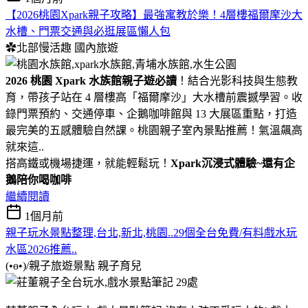
【2026桃園Xpark親子攻略】最強寓教於樂！4層樓福爾摩沙大
水槽、門票交通與必逛展區懶人包
✿北部慢活趣
國內旅遊
2026 桃園 Xpark 水族館親子遊必讀
！結合光影科技與生態教
育，帶孩子站在 4 層樓高「福爾摩沙」大水槽前震撼學習。收
錄門票預約、交通停車、企鵝咖啡館與 13 大展區重點，打造
最完美的五感體驗自然課。桃園親子室內景點推薦！氣溫飆高
就來這..
搭高鐵或機場捷運，就能輕鬆玩！
Xpark沉浸式體驗~還有企
鵝陪你喝咖啡
繼續閱讀
1個月前
親子玩水景點整理,台北,新北,桃園..29個全台免費/有料戲水玩
水區2026推薦..
(•ө•)/親子旅遊景點
親子育兒