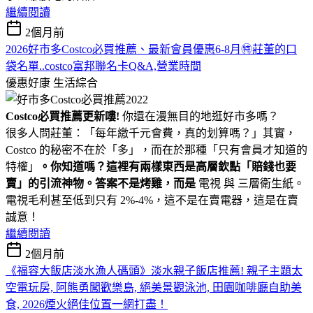
繼續閱讀
2個月前
2026好市多Costco必買推薦、最新會員優惠6-8月㊕莊董的口
袋名單..costco富邦聯名卡Q&A,營業時間
優惠好康
生活綜合
Costco必買推薦更新嘍!
你還在漫無目的地逛好市多嗎？
很多人問莊董：「每年繳千元會費，真的划算嗎？」其實，
Costco 的秘密不在於「多」，而在於那種「只有會員才知道的
特權」
。你知道嗎？這裡有兩樣東西是高層欽點「賠錢也要
賣」的引流神物。答案不是烤雞，而是
電視 與 三層衛生紙。
電視毛利甚至低到只有 2%-4%，這不是在賣電器，這是在賣
誠意！
繼續閱讀
2個月前
《福容大飯店淡水漁人碼頭》淡水親子飯店推薦! 親子主題太
空電玩房, 阿熊勇闖歡樂島, 絕美景觀泳池, 田園咖啡廳自助美
食, 2026煙火絕佳位置一網打盡！