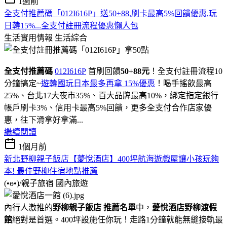
1週前
全支付推薦碼「012I616P」送50+88,刷卡最高5%回饋優惠,玩
日韓15%...全支付註冊流程優惠懶人包
生活實用情報
生活綜合
全支付推薦碼
012I616P
首刷回饋
50+88元
！全支付註冊流程10
分鐘搞定~
遊韓國玩日本最多再拿 15%優惠
！喝手搖飲最高
25%、台北17大夜市35%、百大品牌最高10%，綁定指定銀行
帳戶刷卡3%、信用卡最高5%回饋，更多全支付合作店家優
惠，往下滑拿好拿滿...
繼續閱讀
1個月前
新北野柳親子飯店【薆悅酒店】400坪航海遊戲屋讓小孩玩夠
本! 最佳野柳住宿地點推薦
(•ө•)/親子旅宿
國內旅遊
內行人激推的
野柳親子飯店 推薦名單
中，
薆悅酒店野柳渡假
館
絕對是首選。400坪設施任你玩！走路1分鐘就能無縫接軌最