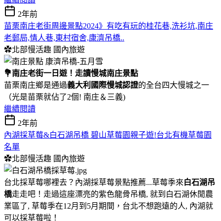
2年前
苗栗南庄老街周邊景點2024》有吃有玩的桂花巷,洗衫坑,南庄
老郵局,情人巷,東村宿舍,康濟吊橋..
✿北部慢活趣
國內旅遊
💐南庄老街一日遊！走讀慢城南庄景點
苗栗南庄鄉是通過
義大利國際慢城認證
的全台四大慢城之一
（光是苗栗就佔了2個! 南庄＆三義)
繼續閱讀
2年前
內湖採草莓&白石湖吊橋 碧山草莓園親子遊!台北有機草莓園
名單
✿北部慢活趣
國內旅遊
台北採草莓哪裡去？內湖採草莓景點推薦...草莓季來
白石湖吊
橋
走走吧！走過這座漂亮的紫色龍骨吊橋, 就到白石湖休閒農
業區了, 草莓季在12月到5月期間，台北不想跑遠的人, 內湖就
可以採草莓啦！