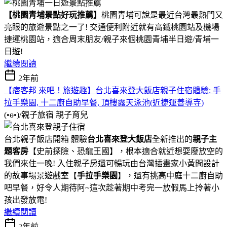
【桃園青埔景點好玩推薦】
桃園青埔可說是最近台灣最熱門又
亮眼的旅遊景點之一了! 交通便利附近就有高鐵桃園站及機場
捷運桃園站，適合周末朋友/親子來個桃園青埔半日遊/青埔一
日遊!
繼續閱讀
2年前
【痞客邦 來吧！旅遊趣】台北喜來登大飯店親子住宿體驗: 手
拉手樂園, 十二廚自助早餐, 頂樓露天泳池(近捷運善導寺)
(•ө•)/親子旅宿
親子育兒
台北親子飯店開箱 體驗
台北喜來登大飯店
全新推出的
親子主
題客房
【史前探險、恐龍王國】，根本適合就近想耍廢放空的
我們來住一晚! 入住親子房還可暢玩由台灣插畫家小黃間設計
的故事場景遊戲室【
手拉手樂園
】，還有挑高中庭十二廚自助
吧早餐，好令人期待阿~這次趁著期中考完一放假馬上拎著小
孩出發放電!
繼續閱讀
2年前