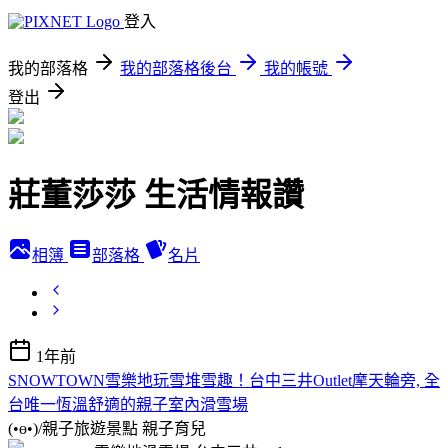
登入
我的部落格
我的部落格後台
我的帳號
登出
莊董莎莎 生活情報讚
相簿
部落格
名片
1年前
SNOWTOWN雪樂地玩雪堆雪趣！台中三井Outlet摩天輪旁, 全
台唯一恆溫舒適的親子室內滑雪場
(•ө•)/親子旅遊景點
親子育兒