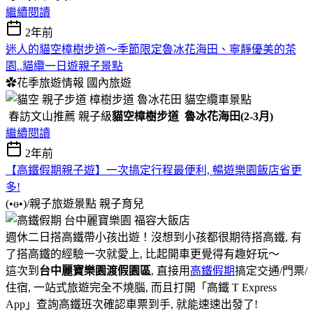
繼續閱讀
2年前
迷人的貓空樟樹步道～季節限定魯冰花海田、寧靜優美的茶
園..貓纜一日遊親子景點
✿花季旅遊情報
國內旅遊
春訪文山推薦 親子級
貓空樟樹步道 魯冰花海田(2-3月)
繼續閱讀
2年前
【高鐵假期親子遊】一次搞定行程最便利, 暢遊樂園飯店省更
多!
(•ө•)/親子旅遊景點
親子育兒
週休二日搭高鐵帶小孩出遊！沒想到小孩都很期待搭高鐵, 有
了搭高鐵的經驗一次就愛上, 比起開車更覺得有趣好玩～
這次到
台中麗寶樂園渡假園區
, 直接用
高鐵假期
搞定交通/門票/
住宿, 一站式旅遊完全不燒腦, 而且打開「高鐵 T Express
App」查詢高鐵班次確認車票到手, 就能速速出發了!