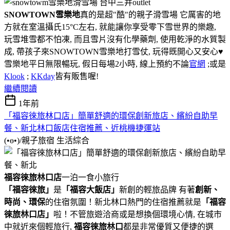
SNOWTOWN雪樂地
真的是超"酷"的親子滑雪場 它厲害的地
方就在室溫攝氏15°C左右, 就能讓你享受零下雪世界的樂趣,
玩雪堆雪都不怕凍, 而且雪片沒有化學藥劑, 使用乾淨的水質製
成, 帶孩子來SNOWTOWN雪樂地打雪仗, 玩得既開心又安心♥
雪樂地平日無限暢玩, 假日每場2小時, 線上預約不論
官網
;或是
Klook
;
KKday
皆有販售喔!
繼續閱讀
1年前
「福容徠旅林口店」簡單舒適的環保創新旅店、繽紛自助早
餐、新北林口飯店住宿推薦、近桃機捷運站
(•ө•)/親子旅宿
生活綜合
福容徠旅林口店
一泊一食小旅行
「福容徠旅」
是
「福容大飯店」
新創的輕旅品牌 有著
創新、
時尚、環保
的住宿氛圍！新北林口熱門的住宿推薦就是
「
福容
徠旅林口店」
啦！不管旅遊洽商或是想換個環境心情, 在城市
中就近來個輕旅行,
福容徠旅林口
都是非常優質又便捷的選