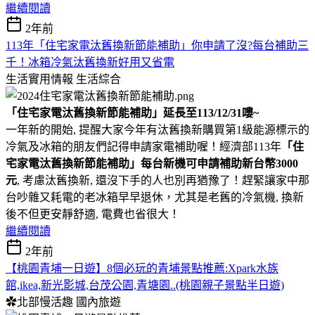
繼續閱讀
2年前
113年「住宅家電汰舊換新節能補助」你申請了沒?每台補助三
千！冰箱冷氣汰舊換新好用又省電
生活實用情報
生活綜合
「住宅家電汰舊換新節能補助」延長至113/12/31嘍~
一年新的開始, 提醒大家今年有汰舊換新購買第1級能源標示的
冷氣及冰箱的朋友們記得申請家電補助喔！經濟部113年
「住
宅家電汰舊換新節能補助」每台新機可申請補助新台幣3000
元
, 考慮汰舊換新, 還沒下手的人也別再猶豫了！趕緊讓家中那
台吵雜又耗電的老冰箱早早退休，尤其是老舊的冷氣機, 換新
後不但更安靜舒適, 電費也省很大！
繼續閱讀
2年前
【桃園青埔一日遊】8個必玩的青埔景點推薦:Xpark水族
館,ikea,新光影城,台茂公園,青塘園..(桃園親子景點半日遊)
✿北部慢活趣
國內旅遊