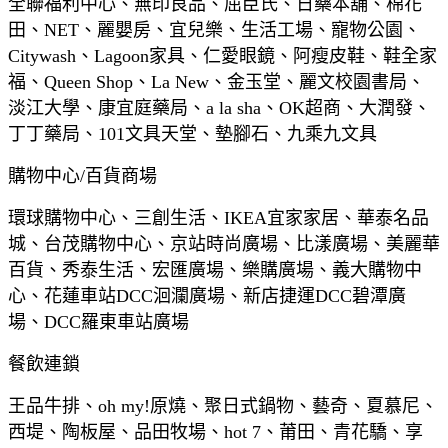
全聯福利中心、無印良品、屈臣氏、日藥本舖、棉花
田、NET、麗嬰房、宜兒樂、生活工場、寵物公園、
Citywash、Lagoon家具、仁愛眼鏡、阿瘦皮鞋、鞋全家
福、Queen Shop、La New、金玉堂、麗文校園書局、
淡江大學、康宜庭藥局、a la sha、OK超商、大潤發、
丁丁藥局、101文具天堂、墊腳石、九乘九文具
購物中心/百貨商場
環球購物中心、三創生活、IKEA宜家家居、華泰名品
城、台茂購物中心、京站時尚廣場、比漾廣場、美麗華
百貨、秀泰生活、宏匯廣場、樂購廣場、義大購物中
心、花蓮車站DCC洄瀾廣場、新店捷運DCC碧潭廣
場、DCC羅東車站廣場
餐飲連鎖
王品牛排、oh my!原燒、聚日式鍋物、藝奇、夏慕尼、
西堤、陶板屋、品田牧場、hot 7、莆田、青花驕、享