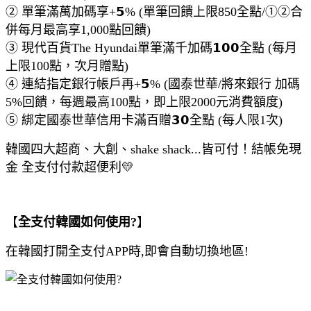
② 單筆滿萬加碼享+𝟱% (單筆回饋上限850全點/①②合
併每月最高享1,000點回饋)
③ 現代百貨The Hyundai單筆滿千加碼𝟭𝟬𝟬全點 (每月
上限100點，次月贈點)
④ 連結指定銀行帳戶再+𝟱% (國泰世華/將來銀行 加碼
5%回饋，每週最高100點，即上限2000元消費額度)
⑤ 綁定國泰世華信用卡滿百贈𝟯𝟬全點 (每人限1次)
韓國四大超商、大創、shake shack...皆可付！結帳免現
金 全支付付款超便利💛
【
全支付韓國如何使用?
】
在韓國打開全支付APP時,即會自動切換地區!