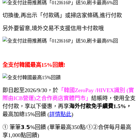
切換後,再出示「付款碼」或掃店家條碼,進行付款
另外要留意,境外交易不支援信用卡付款哦
全支付韓國最高15%回饋!
即日起至2026/9/30，於
「韓國ZeroPay /HIVEX識別 (實
際由ICB營運)之合作商店實體門市」
結帳時，使用全支
付付款，享以下優惠，再享
海外付款免手續費1.5%，
最高加總15%回饋 (
詳情點此
)
① 筆筆𝟯.𝟱%回饋 (單筆最高350點/①②合併每月最高
享1,000點回饋)