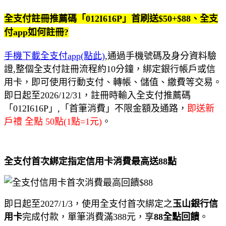
全支付註冊推薦碼「012I616P」首刷送$50+$88、全支
付app如何註冊?
手機下載全支付app(點此)
,通過手機號碼及身分資料驗
證,整個全支付註冊流程約10分鐘，綁定銀行帳戶或信
用卡，即可使用行動支付、轉帳、儲值、繳費等交易。
即日起至2026/12/31，註冊時輸入全支付推薦碼
「012I616P」,「首筆消費」不限金額及通路，
即送新
戶禮 全點 50點(1點=1元)
。
全支付首次綁定指定信用卡消費最高送88點
即日起至2027/1/3，使用全支付首次綁定之
玉山銀行信
用卡
完成付款，單筆消費滿388元，享
88全點回饋
。