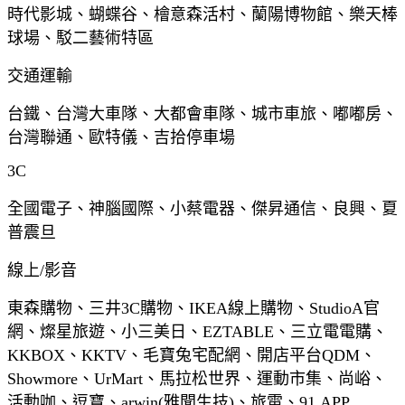
時代影城、蝴蝶谷、檜意森活村、蘭陽博物館、樂天棒
球場、駁二藝術特區
交通運輸
台鐵、台灣大車隊、大都會車隊、城市車旅、嘟嘟房、
台灣聯通、歐特儀、吉拾停車場
3C
全國電子、神腦國際、小蔡電器、傑昇通信、良興、夏
普震旦
線上/影音
東森購物、三井3C購物、IKEA線上購物、StudioA官
網、燦星旅遊、小三美日、EZTABLE、三立電電購、
KKBOX、KKTV、毛寶兔宅配網、開店平台QDM、
Showmore、UrMart、馬拉松世界、運動市集、尚峪、
活動咖、逗寶、arwin(雅聞生技)、旅電、91 APP