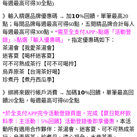
每週最高可得30全點)
》輸入精選品牌優惠碼 → 加𝟭𝟬%回饋，單筆最高20
點；每間品牌每週最高可得60點，五間精品牌合計每人
每週最高可得300點。
*需至全支付APP>點選「活動登
錄」>點選「輸入優惠碼」
，指定優惠碼如下：
茶湯會【我愛茶湯會】
迷客夏【喝杯迷客夏】
可不可熟成茶行【可不可喝拎】
烏弄原茶【台灣茶好喝】
珍煮丹【煮丹西瓜季】
》綁將來銀行帳戶消費 → 加碼𝟭𝟬%回饋，單筆最高回
饋20全點，每週最高可得60全點
*於全支付APP完今活動登錄頁面，完成【夏日乾杯飲
料季｜主活動｜5%回饋】活動登錄後即享優惠
，本活
動所有適用合作夥伴：茶湯會、迷客夏、可不可熟成茶