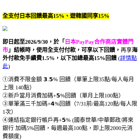
全支付日本回饋最高15%、遊韓國同享15%
即日起至2026/9/30，於「
日本PayPay合作商店實體門
市
」結帳時，使用全支付付款，可享以下回饋，
再享
海
外付款免手續費1.5%，以下加總最高15%回饋
(
詳情點
此
)
①消費不限金額 𝟯.𝟱% 回饋（單筆上限35點/每人每月
上限 140點）
②新戶當月消費加碼+𝟱%回饋（單月上限100點）
③單筆滿三千加碼+𝟰%回饋（7/31前/最高120點/每人限
1次）
④連結指定銀行帳戶再+𝟱% (國泰世華/中華郵政/將來
銀行 加碼5%回饋，每週最高100點，即上限2000元消
費額度)