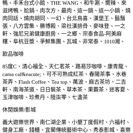
鴨、丰禾台式小館、THE WANG、和牛涮、嚮辣、來
滋烤鴨、尬鍋、肉次方、最肉、這一鍋、這一小鍋、燒
肉同話、燒肉胡同、一幻、台北鳥喜、漢堡王、鬍鬚
張、八方雲集、勝博殿、梁社漢排骨、麥味登、一之
軒、強尼兄弟健康廚房、一之鄉、宗泰食品-阿美麻
糬、阜杭豆漿、爭鮮集團、瓦城、非常泰、1010湘、
飲品咖啡
85度C、清心福全、天仁茗茶、路易莎咖啡、康青龍、
cama caf&eacute;、可不可熟成紅茶、春陽茶事、水巷
茶弄、Flash Coffee、Tea top、萬波、麻古茶坊、二吉
軒、南海茶道、日日裝茶、草本茶、果霸茶、迷客夏、
玉津咖啡、珍煮丹、陸柒零、七盞茶
休閒娛樂/影城
義大遊樂世界、南仁湖企業、小墾丁度假村、六福村、
健身工廠、錢櫃、宜蘭傳統藝術中心、秀泰影城、喜樂