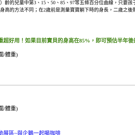
齡的兒童中第3、15、50、85、97等五條百分位曲線，只要
／身高的方法不同；在2歲前是測量寶寶躺下時的身長，二歲之後
超好用！如果目前寶貝的身高在85%，即可預估半年後的
圍/體重)
圍/體重)
互動展區~與企鵝一起喝咖啡