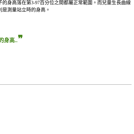
孩子的身高落在第3-97百分位之間都屬正常範圍。而兒童生長曲線
則是測量站立時的身高。
❞
身高..