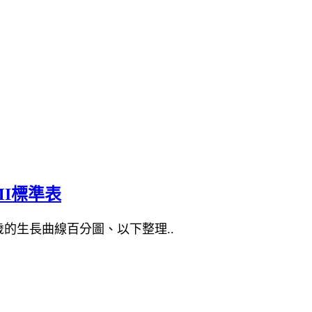
jpgis7@gmail.com
MI標準表
歲的生長曲線百分圖、以下整理..