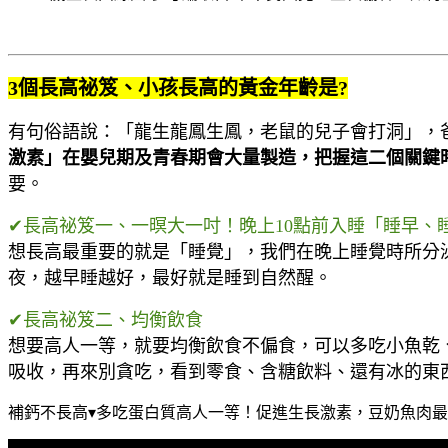
3個長高祕笈、小孩長高的黃金年齡是?
有句俗語說：「龍生龍鳳生鳳，老鼠的兒子會打洞」，
激素」在嬰兒期及青春期會大量製造，把握這二個關鍵
要。
✔長高祕笈一、一暝大一吋！晚上10點前入睡「睡早、
想長高最重要的就是「睡覺」，我們在晚上睡覺時所分泌
夜，越早睡越好，最好就是睡到自然醒。
✔長高祕笈二、均衡飲食
想要高人一等，就要均衡飲食不偏食，可以多吃小魚乾
吸收，再來別貪吃，看到零食、含糖飲料、還有冰的東西要s
補鈣不長高▾多吃蛋白質高人一等！促進生長激素，豆奶魚肉最好.