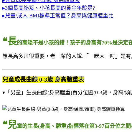
▸兒童成長曲線7-20歲 身高體重表
▸3個長高祕笈、小孩長高的黃金年齡是?
▸兒童/成人 BMI標準正常值？身高與健康體重比
❝長
的高矮不是小孩的錯！孩子的身高有70%是決定在父
想長高多睡很重要，老一輩的人說:「一暝大一吋」是有原
兒童成長曲線 0-3歲 身高體重表
▾「男童」生長曲線(身高體重)百分位圖(0-3歲，身高/頭
❝兒
童的生長(身高、體重)指標落在第3-97百分位之