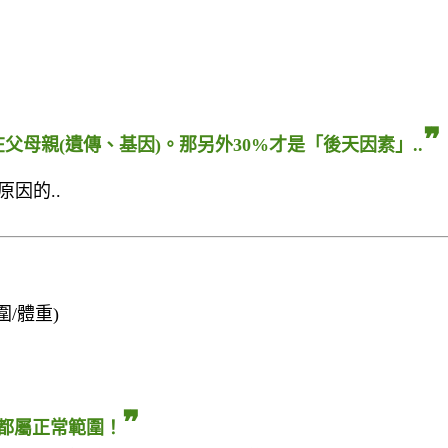
❞
母親(遺傳、基因)。那另外30%才是「後天因素」..
因的..
圍/體重)
❞
間都屬正常範圍！