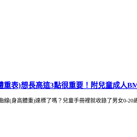
email▸g
身高體重表)想長高這3點很重要！附兒童成人B
線(身高體重)達標了嗎？兒童手冊裡就收錄了男女0-20