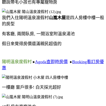
聽說帶毛小孩也有專屬寵物房
我們入住陽明溫泉渡假村
山嵐木屋
是四人房樓中樓一般
的房型
有客廳, 兩間臥房, 一間浴室附溫泉湯池
假日來覺得房價還滿親民超值的
陽明溫泉度假村
▸
Agoda查即時房價
▸
Booking看訂房優
惠
一樓廳 窗戶很多! 白天採光超好