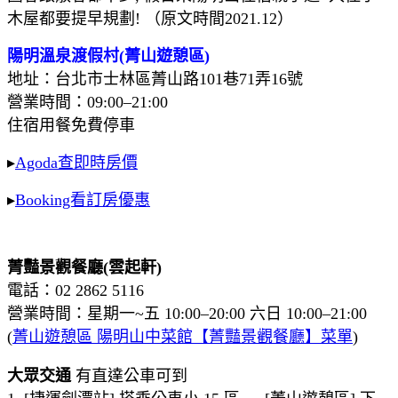
木屋都要提早規劃! （原文時間2021.12）
陽明溫泉渡假村(菁山遊憩區)
地址：台北市士林區菁山路101巷71弄16號
營業時間：09:00–21:00
住宿用餐免費停車
▸
Agoda查即時房價
▸
Booking看訂房優惠
菁豔景觀餐廳(雲起軒)
電話：02 2862 5116
營業時間：星期一~五 10:00–20:00 六日 10:00–21:00
(
菁山遊憩區 陽明山中菜館【菁豔景觀餐廳】菜單
)
大眾交通
有直達公車可到