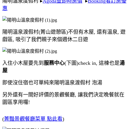
陽明溫泉度假村 ▸
Agoda查即時房價
▸
Booking看訂房優
惠
陽明溫泉渡假村(菁山遊憩區)不但有木屋, 還有溫泉, 遊
戲區, 吸引了我們親子來個週休二日遊
入住小木屋要先到
服務中心
(下圖)check in, 這棟也是
湯
屋
即使沒住宿也可單純來陽明溫泉渡假村 泡湯
另外還有一間好評價的景觀餐廳, 讓我們決定晚餐就在
園區享用囉!
(
菁豔景觀餐廳菜單 點此看
)