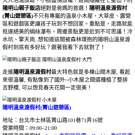
大人泡湯放鬆，小孩盡情放電！這間隱藏在七星山下的
陽明山親子飯店
絕對是爸媽的首選！
陽明溫泉渡假村
(菁山遊憩區)
不只有專屬的溫泉小木屋，大草皮、露營
區和遊戲區更讓孩子玩到不想回家。重點是，走路就能
抵達絕美的絹絲瀑布，周邊景點更是近到不可思議！冷
水坑、擎天崗..想知道這間被森林環抱的陽明山溫泉渡
假村到底有多好玩？跟著我看下去就對了！
走進
陽明溫泉渡假村
最大特色就是多棟山間木屋, 看起
來很溫馨, 有點像到了國外~小木屋之間還種植了整排
吉野櫻, 可以想見春天花開一定很美！
陽明溫泉渡假村(菁山遊憩區)
地址：台北市士林區菁山路101巷71弄16號
營業時間：09:00–21:00