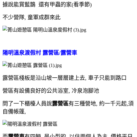
據說能賞藍鵲 還有甲蟲的家(看季節)
不少營隊, 童軍成群來此
陽明溫泉渡假村 露營區/露營車
露營區棧板是沿山坡一層層建上去, 車子只能到路口
營區有設備良好的公共浴室, 冷泉泡腳池
問了一下櫃檯人員說
露營區
有三種營地, 約一千元起,須
自備帳篷,
而
露營車
有四輛, 是小型的, 以住兩個人為主, 價格平日