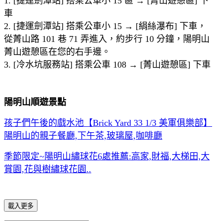
1. [捷運劍潭站] 搭乘公車小 15 區 → [菁山遊憩區] 下
車
2. [捷運劍潭站] 搭乘公車小 15 → [絹絲瀑布] 下車，
從菁山路 101 巷 71 弄進入，約步行 10 分鐘，陽明山
菁山遊憩區在您的右手邊。
3. [冷水坑服務站] 搭乘公車 108 → [菁山遊憩區] 下車
陽明山順遊景點
孩子們午後的戲水池【Brick Yard 33 1/3 美軍俱樂部】
陽明山的親子餐廳,下午茶,玻璃屋,咖啡廳
季節限定~陽明山繡球花6處推薦:高家,財福,大梯田,大
賞園,花與樹繡球花園..
載入更多