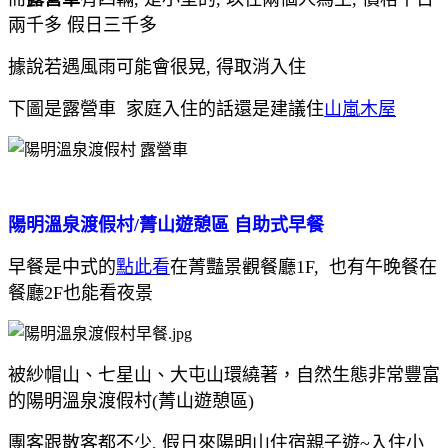
兩千多 假日三千多
據說若遇風雨可能會很晃, 得取消入住
下圖是露營車 家庭入住的話還是建議住
山嵐木屋
陽明溫泉渡假村/菁山遊憩區 自助式早餐
早餐是中式的
點此看
在菁豔景觀餐廳1F, 也有午晚餐在
餐廳2F也能看夜景
被紗帽山、七星山、大屯山環繞著，自然生態非常豐富
的陽明溫泉渡假村(菁山遊憩區)
團客跟散客都不少, 假日來陽明山住宿親子遊~入住小