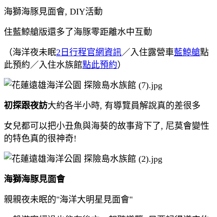
海獅海豚見面會, DIY活動
住藍鯨艙版還多了海豚零距離水中互動
（海洋夜未眠
2日行程官網資訊
／
入住露營車
藍鯨艙
點
此預約／入住水族館
點此預約
）
初探跟夜訪
大約各半小時, 有導覽員解說真的差很多
女兒都可以把小丑魚與海葵的故事背下了, 尼莫會變性
的特色真的很神奇!
海獅海豚見面會
親親夜未眠的"海洋大明星見面會"