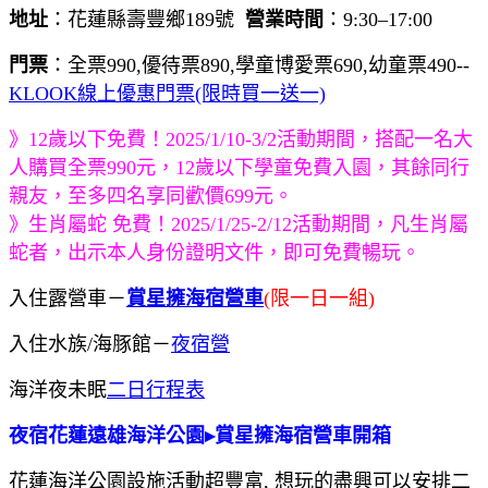
地址
：花蓮縣壽豐鄉189號
營業時間
：9:30–17:00
門票
：全票990,優待票890,學童博愛票690,幼童票490--
KLOOK線上優惠門票(限時買一送一)
》12歲以下免費！2025/1/10-3/2活動期間，搭配一名大
人購買全票990元，12歲以下學童免費入園，其餘同行
親友，至多四名享同歡價699元。
》生肖屬蛇 免費！2025/1/25-2/12活動期間，凡生肖屬
蛇者，出示本人身份證明文件，即可免費暢玩。
入住露營車－
賞星擁海宿營車
(限一日一組)
入住水族/海豚館－
夜宿營
海洋夜未眠
二日行程表
夜宿花蓮遠雄海洋公園▸賞星擁海宿營車開箱
花蓮海洋公園設施活動超豐富, 想玩的盡興可以安排二