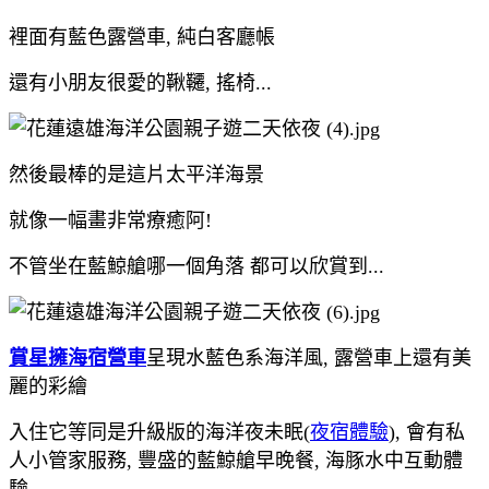
裡面有藍色露營車, 純白客廳帳
還有小朋友很愛的鞦韆, 搖椅...
然後最棒的是這片太平洋海景
就像一幅畫非常療癒阿!
不管坐在藍鯨艙哪一個角落 都可以欣賞到...
賞星擁海宿營車
呈現水藍色系海洋風, 露營車上還有美
麗的彩繪
入住它等同是升級版的海洋夜未眠(
夜宿體驗
), 會有私
人小管家服務, 豐盛的藍鯨艙早晚餐, 海豚水中互動體
驗