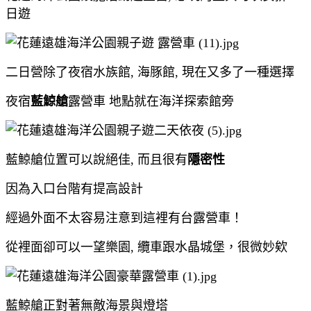
日遊
二日營除了夜宿水族館, 海豚館, 現在又多了一種選擇
夜宿
藍鯨艙
露營車 地點就在海洋探索館旁
藍鯨艙位置可以說絕佳, 而且很有
隱密性
因為入口台階有提高設計
經過外面不太容易注意到這裡有台露營車！
從裡面卻可以一望樂園, 纜車跟水晶城堡，很微妙欸
藍鯨艙正對著無敵海景與燈塔