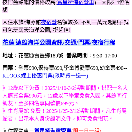
夜宿藍鯨艙的價格較高(
賞星擁海宿營車
)一天限2-4位名
額
入住水族/海豚館
夜宿營
名額較多, 不到一萬元起親子就
可包玩兩天海洋公園, 挺超值!
花蓮 遠雄海洋公園資訊/交通/門票/夜宿行程
地址
：花蓮縣壽豐鄉189號
營業時間
：9:30–17:00
門票
：全票990,優待票890,學童博愛票690,幼童票490--
KLOOK線上優惠門票(限時買一送一)
》12歲以下免費！2025/1/10-3/2活動期間，搭配一名大
人購買全票990元，12歲以下學童免費入園，其餘同行
親友，至多四名享同歡價699元。
》生肖屬蛇 免費！2025/1/25-2/12活動期間，凡生肖屬
蛇者，出示本人身份證明文件，即可免費暢玩。
入住露營車－
賞星擁海宿營車
(限一日一組)