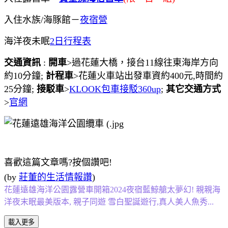
入住水族/海豚館－
夜宿營
海洋夜未眠
2日行程表
交通資訊
:
開車
>過花蓮大橋，接台11線往東海岸方向
約10分鐘
;
計程車
>花蓮火車站出發車資約400元,時間約
25分鐘;
接駁車
>
KLOOK包車接駁360up
;
其它交通方式
>
官網
喜歡這篇文章嗎?按個讚吧!
(by
莊董的生活情報讚
)
花蓮遠雄海洋公園露營車開箱2024夜宿藍鯨艙太夢幻! 親親海
洋夜末眠最美版本, 親子同遊 雪白聖誕遊行,真人美人魚秀...
載入更多