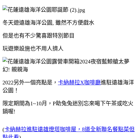
冬天遊遠雄海洋公園, 雖然不方便戲水
但是也有不少驚喜跟特別節目
玩遊樂設施也不用人擠人
2022另外一個亮點是，
卡納赫拉X咖啡廳
進駐遠雄海洋
公園！
限定期間為1~10月，P助兔兔迷別忘來喝下午茶或吃火
鍋喔!
(
卡納赫拉進駐遠雄燈塔咖啡屋，8道全新聯名餐點菜但
點此看
)