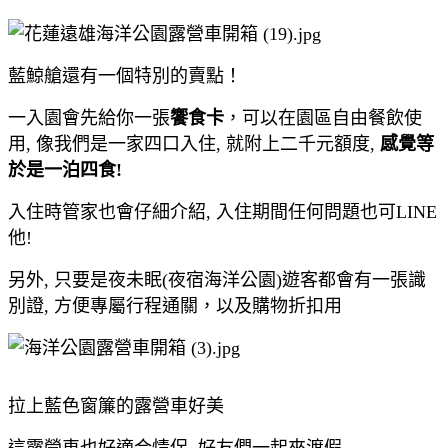
藍鯨艙還有一個特別的賣點！
一入園會先給你一張
饗食卡
，可以在園區自由餐飲使
用, 像我們是一家四口入住, 就附上二千元額度,
感覺等
於是一泊四食!
入住時管家也會仔細介紹, 入住期間任何問題也可LINE
他!
另外, 只要是夜未眠(夜宿海洋公園)遊客都會有一張識
別證, 方便專屬行程通關，以及購物折扣用
拉上藍色窗簾的露營車好美
這露營車也好適合情侶, 好友們一起來渡假