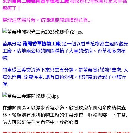
來到
苗栗三義雅聞香草植物工廠
被玫瑰花海包圍真是太幸福
療癒了！
整理這些照片時，彷彿還能聞到玫瑰花香...
苗栗景點
雅聞香草植物工廠
是一個以香草植物為主題的觀光
工廠，佔地兩公頃的園區種植了大量的玫瑰、香草和多肉植
物!
開車從三義交流道下來只需五分鐘，是苗栗賞花的好去處, 入
場免門票, 免費停車, 還有白色沙坑，也非常適合親子小旅行
喔!
在雅聞園區可以漫步香氛步道、欣賞玫瑰花園和多肉植物森
林，餐廳還有水耕植物工廠的生菜沙拉、脈輪咖啡、下午茶,
讓人可以沉浸在大自然中，放鬆心情