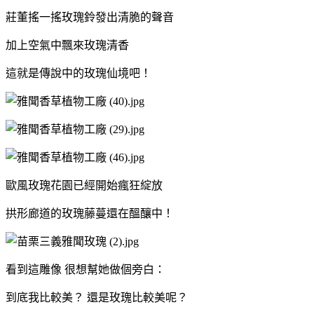
莊董搖一搖玫瑰鈴發出清脆的聲音
加上空氣中飄來玫瑰清香
這就是傳說中的玫瑰仙境吧！
歐風玫瑰花園已經開始瘋狂綻放
拱形廊道的玫瑰藤蔓還在醞釀中！
看到這雕像 很想幫她做個旁白：
到底我比較美？ 還是玫瑰比較美呢？