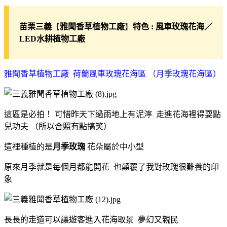
【
】
苗栗三義
雅聞香草植物工廠
特色 : 風車玫瑰花海／
LED水耕植物工廠
雅聞香草植物工廠 荷蘭風車玫瑰花海區 （月季玫瑰花海區）
這區是必拍！ 可惜昨天下過雨地上有泥濘 走進花海裡得耍點
兒功夫 （所以合照有點搞笑）
這裡種植的是
月季玫瑰
花朵屬於中小型
原來月季就是每個月都能開花 也顛覆了我對玫瑰很難養的印
象
長長的走道可以讓遊客進入花海取景 夢幻又親民