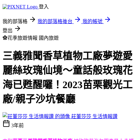
登入
我的部落格
我的部落格後台
我的帳號
登出
✿花季旅遊情報
國內旅遊
三義雅聞香草植物工廠夢遊愛
麗絲玫瑰仙境～童話般玫瑰花
海已甦醒囉！2023苗栗觀光工
廠/親子沙坑餐廳
莊董莎莎 生活情報讚
3年前