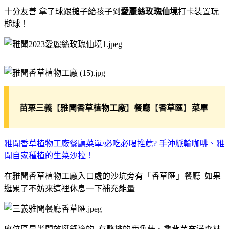
十分友善 拿了球跟搥子給孩子到
愛麗絲玫瑰仙境
打卡裝置玩
槌球！
【
】
【
】
苗栗三義
雅聞香草植物工廠
餐廳
香草匯
菜單
雅聞香草植物工廠餐廳菜單/必吃必喝推薦?
手沖脈輪咖啡、雅
聞自家種植的生菜沙拉！
在雅聞香草植物工廠入口處的沙坑旁有「香草匯」餐廳 如果
逛累了不妨來這裡休息一下補充能量