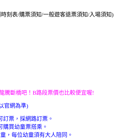
時刻表/購票須知/一般遊客退票須知/入場須知)
龍騰斷橋吧！B路段票價也比較便宜喔!
以官網為準)
可訂票，採網路訂票。
，可購買幼童票搭乘。
幼童，每位幼童須有大人陪同。