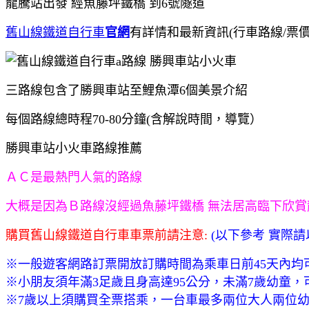
龍騰站出發 經魚藤坪鐵橋 到6號隧道
舊山線鐵道自行車
官網
有詳情和最新資訊(行車路線/票價
三路線包含了勝興車站至鯉魚潭6個美景介紹
每個路線總時程70-80分鐘(含解說時間，導覽）
勝興車站小火車路線推薦
ＡＣ是最熱門人氣的路線
大概是因為Ｂ路線沒經過魚藤坪鐵橋 無法居高臨下欣賞
購買舊山線鐵道自行車車票前請注意:
(以下參考 實際請
※一般遊客網路訂票開放訂購時間為乘車日前45天內均
※小朋友須年滿3足歲且身高達95公分，未滿7歲幼童
※7歲以上須購買全票搭乘，一台車最多兩位大人兩位