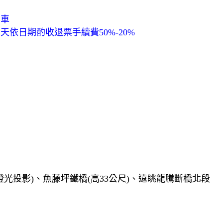
煞車
依日期酌收退票手續費50%-20%
燈光投影)、魚藤坪鐵橋(高33公尺)、遠眺龍騰斷橋北段
！