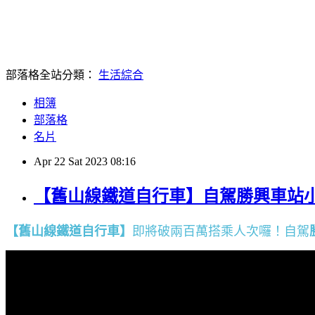
部落格全站分類：
生活綜合
相簿
部落格
名片
Apr
22
Sat
2023
08:16
【舊山線鐵道自行車】自駕勝興車站小
【舊山線鐵道自行車】
即將破兩百萬搭乘人次囉！自駕