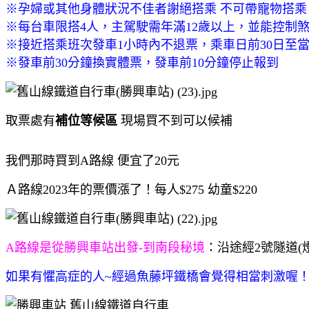
※孕婦或其他身體狀況不佳者謝絕搭乘 不可帶寵物搭乘
※每台車限搭4人，主駕駛需年滿12歲以上，並能控制
※接近搭乘班次發車1小時內不退票，乘車日前30日至當天
※發車前30分鐘換實體票，發車前10分鐘停止報到
取票處有
補位等候區
現場買不到可以候補
我們那時買到A路線 便宜了20元
Ａ路線2023年的票價漲了！每人$275 幼童$220
A路線是從勝興車站出發-到南段秘境
：沿途經2號隧道(
如果有懼高症的人~經過魚藤坪鐵橋會覺得相當刺激喔