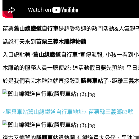
苗栗
舊山線鐵道自行車
是超受歡迎的熱門活動&人氣親
話說有天來到
苗栗三義木雕博物館
入口處貼著“
舊山線鐵道自行車
”宣傳海報, 小孩一看到
木雕館的服務人員一聽便說: 這活動假日要先預約! 平
於是我們看完木雕館就直接殺到
勝興車站
了~距離三義木
<勝興車站舊山線鐵道自行車地址> 苗栗縣三義鄉83號
復古又懷舊的
勝興車站
很熱鬧 有鐵道員大公仔、黑油