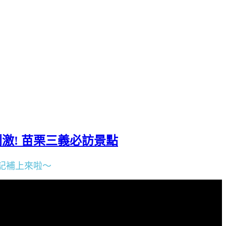
jpgis7@gmail.com
激! 苗栗三義必訪景點
記補上來啦～