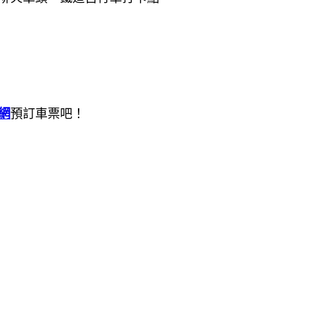
網
預訂車票吧！