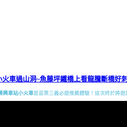
email▸g
火車過山洞~魚藤坪鐵橋上看龍騰斷橋好刺
勝興車站小火車
是苗栗三義必遊推薦體驗！這次終於將遊