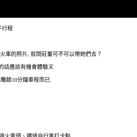
子行程
小火車的照片, 就問莊董可不可以帶她們去？
日的話應該有機會體驗ㄡ
雕館10分鐘車程而已
咖啡火車頭、鐵道自行車打卡點